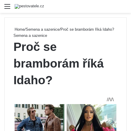
Menu
Se
Home
/
Semena a sazenice
/
Proč se bramborám říká Idaho?
Semena a sazenice
Proč se
bramborám říká
Idaho?