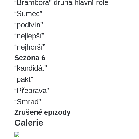
“Brambora” druhá hlavní role
“Sumec”
“podivín”
“nejlepší”
“nejhorší”
Sezóna 6
“kandidát”
“pakt”
“Přeprava”
“Smrad”
Zrušené epizody
Galerie