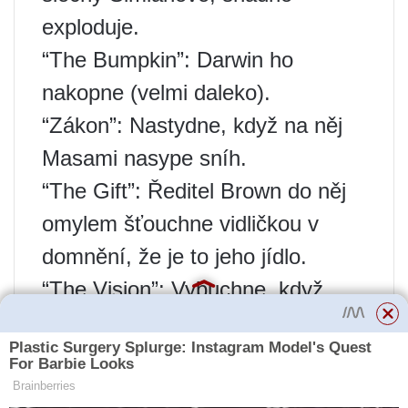
exploduje.
“The Bumpkin”: Darwin ho
nakopne (velmi daleko).
“Zákon”: Nastydne, když na něj
Masami nasype sníh.
“The Gift”: Ředitel Brown do něj
omylem šťouchne vidličkou v
domnění, že je to jeho jídlo.
“The Vision”: Vybuchne, když
spatří Gumballa nahého.
“The Potato”: Jeho ruka se zavře
ve skříni, když mu Gumball řekne