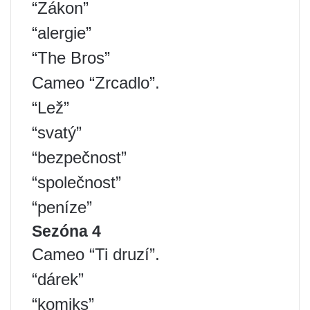
“Zákon”
“alergie”
“The Bros”
Cameo “Zrcadlo”.
“Lež”
“svatý”
“bezpečnost”
“společnost”
“peníze”
Sezóna 4
Cameo “Ti druzí”.
“dárek”
“komiks”