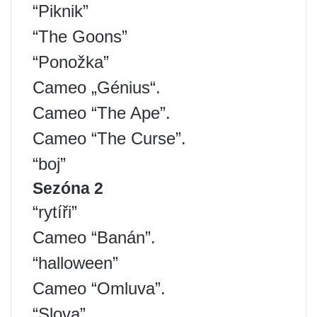
“Piknik”
“The Goons”
“Ponožka”
Cameo „Génius“.
Cameo “The Ape”.
Cameo “The Curse”.
“boj”
Sezóna 2
“rytíři”
Cameo “Banán”.
“halloween”
Cameo “Omluva”.
“Slova”