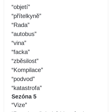
“objetí”
“přítelkyně”
“Rada”
“autobus”
“vina”
“facka”
“zběsilost”
“Kompilace”
“podvod”
“katastrofa”
Sezóna 5
“Vize”