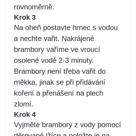
rovnoměrně.
Krok 3
Na oheň postavte hrnec s vodou
a nechte vařit. Nakrájené
brambory vaříme ve vroucí
osolené vodě 2-3 minuty.
Brambory není třeba vařit do
měkka, jinak se při přidávání
koření a přenášení na plech
zlomí.
Krok 4
Vyjměte brambory z vody pomocí
děrované lžíce a položte je na