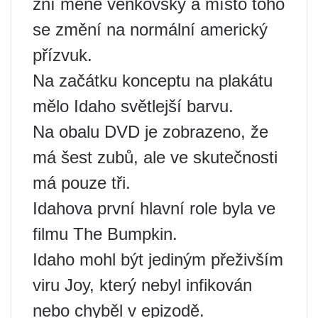
zní méně venkovský a místo toho
se změní na normální americký
přízvuk.
Na začátku konceptu na plakátu
mělo Idaho světlejší barvu.
Na obalu DVD je zobrazeno, že
má šest zubů, ale ve skutečnosti
má pouze tři.
Idahova první hlavní role byla ve
filmu The Bumpkin.
Idaho mohl být jediným přeživším
viru Joy, který nebyl infikován
nebo chyběl v epizodě.