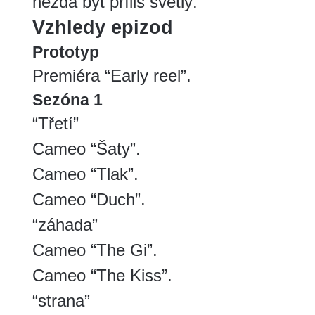
nezdá být příliš světlý.
Vzhledy epizod
Prototyp
Premiéra “Early reel”.
Sezóna 1
“Třetí”
Cameo “Šaty”.
Cameo “Tlak”.
Cameo “Duch”.
“záhada”
Cameo “The Gi”.
Cameo “The Kiss”.
“strana”