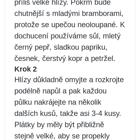
příliš velké hlízy. Pokrm bude
chutnější s mladými bramborami,
protože se upečou neoloupané. K
dochucení používáme sůl, mletý
černý pepř, sladkou papriku,
česnek, čerstvý kopr a petržel.
Krok 2
Hlízy důkladně omyjte a rozkrojte
podélně napůl a pak každou
půlku nakrájejte na několik
dalších kusů, takže asi 3-4 kusy.
Plátky by měly být přibližně
stejně velké, aby se propekly