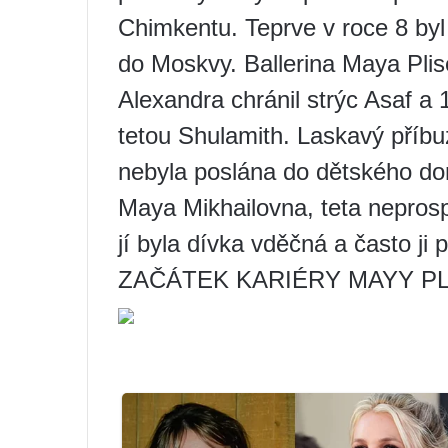
Chimkentu. Teprve v roce 8 byl 
do Moskvy. Ballerina Maya Pli
Alexandra chránil strýc Asaf a
tetou Shulamith. Laskavý příbuzn
nebyla poslána do dětského dom
Maya Mikhailovna, teta neprosp
jí byla dívka vděčná a často ji 
ZAČÁTEK KARIÉRY MAYY P