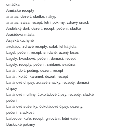
omáčka
Amišské recepty
ananas, dezert, sladké, nákyp
ananas, salsa, recept, letní pokrmy, zdravý snack
Andělský dort, dezert, recept, pečení, sladké
Arašídová másla
Asijská kuchyně
avokádo, zdravé recepty, salát, lehká jídla
bagel, pečení, recept, snídaně, uzený losos
bagely, kváskové, pečení, domácí, recept
bagely, recepty, pečení, snídaně, svačina
banán, dort, puding, dezert, recept
banán, koláč, karamel, dezert, recept
banánové chipsy, zdravé snacky, recepty, domácí
chipsy
banánové muffiny, čokoládové čipsy, recepty, sladké
pečení
banánové sušenky, čokoládové čipsy, dezerty,
pečení, sladkosti
barbecue, kuře, recept, grilování, letní vaření
Baskické pokrmy