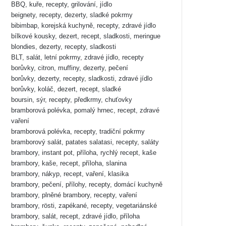
BBQ, kuře, recepty, grilování, jídlo
beignety, recepty, dezerty, sladké pokrmy
bibimbap, korejská kuchyně, recepty, zdravé jídlo
bílkové kousky, dezert, recept, sladkosti, meringue
blondies, dezerty, recepty, sladkosti
BLT, salát, letní pokrmy, zdravé jídlo, recepty
borůvky, citron, muffiny, dezerty, pečení
borůvky, dezerty, recepty, sladkosti, zdravé jídlo
borůvky, koláč, dezert, recept, sladké
boursin, sýr, recepty, předkrmy, chuťovky
bramborová polévka, pomalý hrnec, recept, zdravé
vaření
bramborová polévka, recepty, tradiční pokrmy
bramborový salát, patates salatasi, recepty, saláty
brambory, instant pot, příloha, rychlý recept, kaše
brambory, kaše, recept, příloha, slanina
brambory, nákyp, recept, vaření, klasika
brambory, pečení, přílohy, recepty, domácí kuchyně
brambory, plněné brambory, recepty, vaření
brambory, rösti, zapékané, recepty, vegetariánské
brambory, salát, recept, zdravé jídlo, příloha