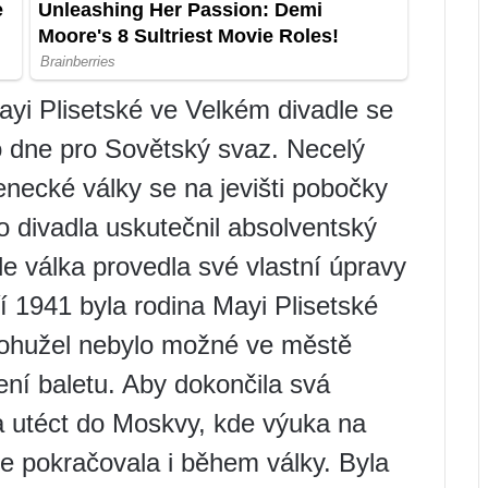
yi Plisetské ve Velkém divadle se
 dne pro Sovětský svaz. Necelý
necké války se na jevišti pobočky
 divadla uskutečnil absolventský
le válka provedla své vlastní úpravy
 1941 byla rodina Mayi Plisetské
ohužel nebylo možné ve městě
ení baletu. Aby dokončila svá
ka utéct do Moskvy, kde výuka na
e pokračovala i během války. Byla