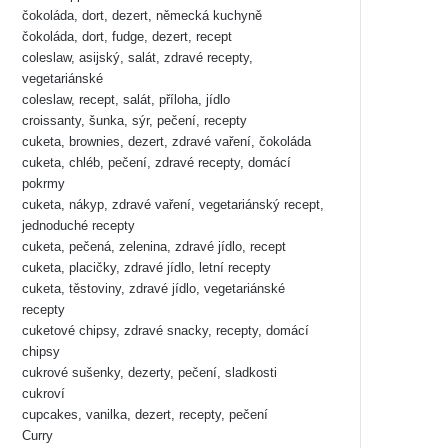
čokoláda, dort, dezert, německá kuchyně
čokoláda, dort, fudge, dezert, recept
coleslaw, asijský, salát, zdravé recepty,
vegetariánské
coleslaw, recept, salát, příloha, jídlo
croissanty, šunka, sýr, pečení, recepty
cuketa, brownies, dezert, zdravé vaření, čokoláda
cuketa, chléb, pečení, zdravé recepty, domácí
pokrmy
cuketa, nákyp, zdravé vaření, vegetariánský recept,
jednoduché recepty
cuketa, pečená, zelenina, zdravé jídlo, recept
cuketa, placičky, zdravé jídlo, letní recepty
cuketa, těstoviny, zdravé jídlo, vegetariánské
recepty
cuketové chipsy, zdravé snacky, recepty, domácí
chipsy
cukrové sušenky, dezerty, pečení, sladkosti
cukroví
cupcakes, vanilka, dezert, recepty, pečení
Curry