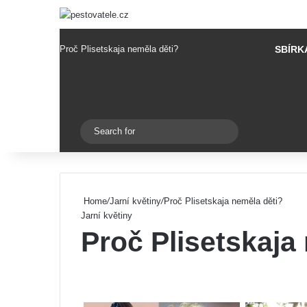
Proč Plisetskaja neměla děti?
SBÍRK
Pinterest
Switch skin
Search
for
Home
/
Jarní květiny
/
Proč Plisetskaja neměla děti?
Jarní květiny
Proč Plisetskaja