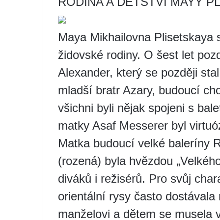
RODINA A DĚTSTVÍ MAYY P
Maya Mikhailovna Plisetskaya 
židovské rodiny. O šest let pozdě
Alexander, který se později sta
mladší bratr Azary, budoucí cho
všichni byli nějak spojeni s ba
matky Asaf Messerer byl virtuózn
Matka budoucí velké baleríny 
(rozená) byla hvězdou „Velkého
diváků i režisérů. Pro svůj char
orientální rysy často dostávala
manželovi a dětem se musela v