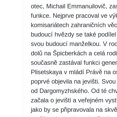
otec, Michail Emmanuilovič, za
funkce. Nejprve pracoval ve v
komisariátech zahraničních vě
budoucí hvězdy se také podílel 
svou budoucí manželkou. V roc
dolů na Špicberkách a celá ro
současně zastával funkci gen
Plisetskaya v mládí Právě na 
poprvé objevila na jevišti. Svou
od Dargomyzhského. Od té chví
začala o jevišti a veřejném vys
jako by se připravovala na skv