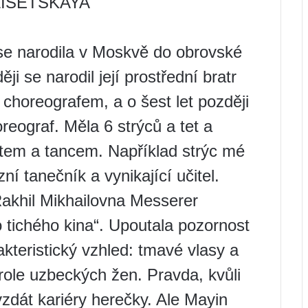
LISETSKAYA
se narodila v Moskvě do obrovské
ji se narodil její prostřední bratr
l choreografem, a o šest let později
reograf. Měla 6 strýců a tet a
letem a tancem. Například strýc mé
í tanečník a vynikající učitel.
Rakhil Mikhailovna Messerer
 tichého kina“. Upoutala pozornost
akteristický vzhled: tmavé vlasy a
 role uzbeckých žen. Pravda, kvůli
zdát kariéry herečky. Ale Mayin