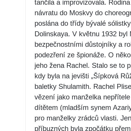
tančila a improvizovala. Rodina
návratu do Moskvy do choreogr
poslána do třídy bývalé sólistk
Dolinskaya. V květnu 1932 byl
bezpečnostními důstojníky a rok
podezření ze špionáže. O někol
jeho žena Rachel. Stalo se to 
kdy byla na jevišti „Šípková R
baletky Shulamith. Rachel Plis
vězení jako manželka nepřítel
dítětem (mladším synem Azariy
pro manželky zrádců vlasti. Jen 
příbuzných byla zpočátku přem