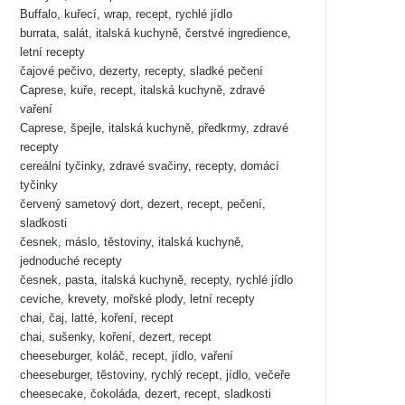
Buffalo, kuřecí, wrap, recept, rychlé jídlo
burrata, salát, italská kuchyně, čerstvé ingredience,
letní recepty
čajové pečivo, dezerty, recepty, sladké pečení
Caprese, kuře, recept, italská kuchyně, zdravé
vaření
Caprese, špejle, italská kuchyně, předkrmy, zdravé
recepty
cereální tyčinky, zdravé svačiny, recepty, domácí
tyčinky
červený sametový dort, dezert, recept, pečení,
sladkosti
česnek, máslo, těstoviny, italská kuchyně,
jednoduché recepty
česnek, pasta, italská kuchyně, recepty, rychlé jídlo
ceviche, krevety, mořské plody, letní recepty
chai, čaj, latté, koření, recept
chai, sušenky, koření, dezert, recept
cheeseburger, koláč, recept, jídlo, vaření
cheeseburger, těstoviny, rychlý recept, jídlo, večeře
cheesecake, čokoláda, dezert, recept, sladkosti