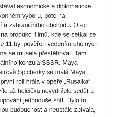
stával ekonomické a diplomatické
ýkonném výboru, poté na
cí a zahraničního obchodu. Otec
na produkci filmů, kde se setkal se
e 11 byl pověřen vedením uhelných
dina se musela přestěhovat. Tam
erálního konzula SSSR. Maya
ostrově Špicberky se malá Maya
 první roli hrála v opeře „Rusalka“
le už holčička nevydržela sedět a
tupování jednoduše snít. Bylo to,
ělou budoucnost a neustále zpívala,