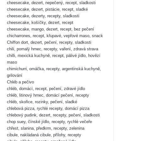
cheesecake, dezert, nepečený, recept, sladkosti
cheesecake, dezert, pistácie, recept, sladké
cheesecake, dezerty, recepty, sladkosti
cheesecake, košíčky, dezert, recept
cheesecake, mango, dezert, recept, bez pečení
chicharrones, recept, křupavé, vepřové maso, snack
Chiffon dort, dezert, pečení, recepty, sladkosti
chili, pomalý hrnec, recepty, vaření, zdravá strava
chilli, mexická kuchyně, recept, pálivé jídlo, hovězí
maso
chimichurri, omáčka, recepty, argentinská kuchyně,
grilování
Chléb a pečivo
chléb, domácí, recept, pečení, zdravé jídlo
chléb, litinový hrnec, domácí pečení, recepty
chléb, skořice, rozinky, pečení, sladké
chlebová pizza, rychlé recepty, domácí pizza
chlebový pudink, dezert, recepty, pečení, sladkosti
chop suey, čínské jídlo, recepty, rychlé večeře
chřest, slanina, předkrm, recepty, zelenina
cibule, nakládaná cibule, přílohy, recepty