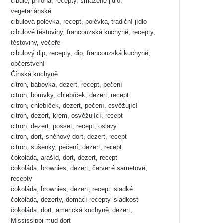
cibule, příloha, recepty, smažené jídlo,
vegetariánské
cibulová polévka, recept, polévka, tradiční jídlo
cibulové těstoviny, francouzská kuchyně, recepty,
těstoviny, večeře
cibulový dip, recepty, dip, francouzská kuchyně,
občerstvení
Čínská kuchyně
citron, bábovka, dezert, recept, pečení
citron, borůvky, chlebíček, dezert, recept
citron, chlebíček, dezert, pečení, osvěžující
citron, dezert, krém, osvěžující, recept
citron, dezert, posset, recept, oslavy
citron, dort, sněhový dort, dezert, recept
citron, sušenky, pečení, dezert, recept
čokoláda, arašíd, dort, dezert, recept
čokoláda, brownies, dezert, červené sametové,
recepty
čokoláda, brownies, dezert, recept, sladké
čokoláda, dezerty, domácí recepty, sladkosti
čokoláda, dort, americká kuchyně, dezert,
Mississippi mud dort