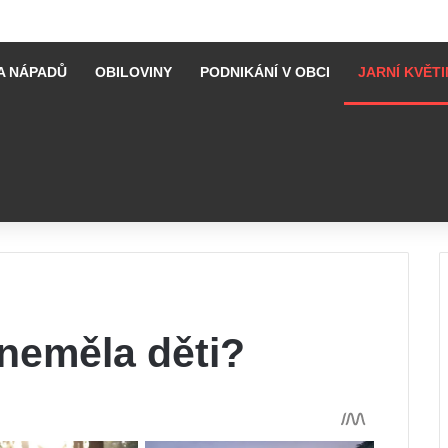
A NÁPADŮ
OBILOVINY
PODNIKÁNÍ V OBCI
JARNÍ KVĚTI
 neměla děti?