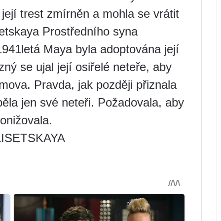
její trest zmírněn a mohla se vrátit
setskaya Prostředního syna
 1941letá Maya byla adoptována její
ý se ujal její osiřelé neteře, aby
ova. Pravda, jak později přiznala
ěla jen své neteři. Požadovala, aby
ponižovala.
LISETSKAYA