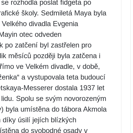
 se rozhodla poslat fidgeta po
afické školy. Sedmiletá Maya byla
y Velkého divadla Evgenia
 Mayin otec odveden
 po zatčení byl zastřelen pro
ik měsíců později byla zatčena i
přímo ve Velkém divadle, v době,
ůženka“ a vystupovala teta budoucí
etskaya-Messerer dostala 1937 let
e lidu. Spolu se svým novorozeným
) byla umístěna do tábora Akmola
díky úsilí jejích blízkých
ístěna do svobodné osady v