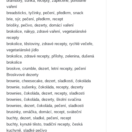
brambory, šunka, recepty, zapečené, pohodlné
vaření
breadsticks, tyčinky, pečení, předkrm, snack
brie, sýr, pečení, předkrm, recept
briošky, pečivo, dezerty, domácí vaření
brokolice, nákyp, zdravé vaření, vegetariánské
recepty
brokolice, těstoviny, zdravé recepty, rychlé večeře,
vegetariánské jídlo
brokolice, zdravé recepty, přílohy, zelenina, dušená
brokolice
broskve, crumble, dezert, letní recepty, pečení
Broskvové dezerty
brownie, cheesecake, dezert, sladkosti, čokoláda
brownie, sušenky, čokoláda, recepty, dezerty
brownies, čokoláda, dezert, recepty, sladkosti
brownies, čokoláda, dezerty, školní svačina
brownies, dezert, čokoláda, pečení, sladkosti
brusinky, omáčka, domácí, recept, sváteční
buchty, dezert, sladké, pečení, recept
buchty, kynuté těsto, tradiční recepty, česká
kuchyně, sladké pečivo