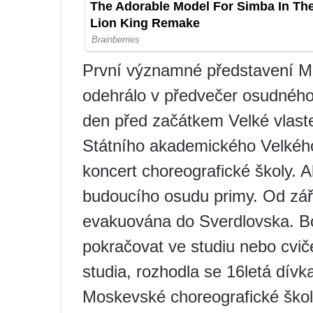
První významné představení Ma
odehrálo v předvečer osudného
den před začátkem Velké vlaste
Státního akademického Velkého
koncert choreografické školy. A
budoucího osudu primy. Od září
evakuována do Sverdlovska. B
pokračovat ve studiu nebo cvič
studia, rozhodla se 16letá dív
Moskevské choreografické škol