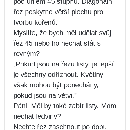
pod úhlem 45 stupňů. Diagonální
řez poskytne větší plochu pro
tvorbu kořenů.“
Myslíte, že bych měl udělat svůj
řez 45 nebo ho nechat stát s
rovným?
„Pokud jsou na řezu listy, je lepší
je všechny odříznout. Květiny
však mohou být ponechány,
pokud jsou na větvi.”
Páni. Měl by také zabít listy. Mám
nechat ledviny?
Nechte řez zaschnout po dobu