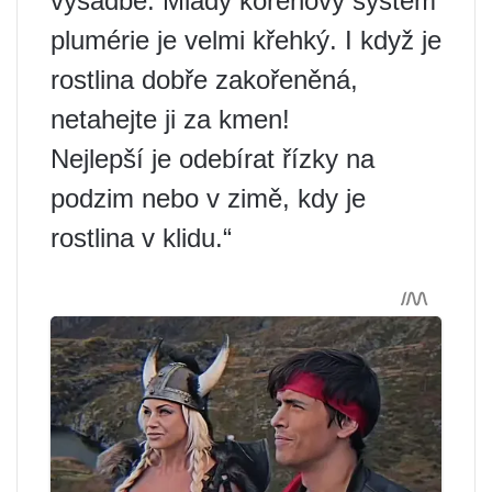
výsadbě. Mladý kořenový systém
plumérie je velmi křehký. I když je
rostlina dobře zakořeněná,
netahejte ji za kmen!
Nejlepší je odebírat řízky na
podzim nebo v zimě, kdy je
rostlina v klidu.“