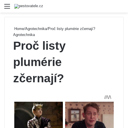
Menu
Se
Home
/
Agrotechnika
/
Proč listy plumérie zčernají?
Agrotechnika
Proč listy
plumérie
zčernají?