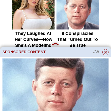
SPONSORED CONTENT
Podsvícení mi přijde velmi vhod,
miluje světlo. Kolik cm je řez?
Půda by měla být volná, přidejte
co nejvíce písku.
Výživná půda. Raději zkontroluji
podrobněji vaše klima. Zde sázím