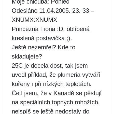
Moje chlouba: Pohled
Odesláno 11.04.2005. 23. 33 –
XNUMX:XNUMX
Princezna Fiona :D, oblíbená
kreslená postavička ;).
Ještě nezemřel? Kde to
skladujete?
25C je docela dost, tak jsem
uvedl příklad, že plumeria vytváří
kořeny i při nízkých teplotách.
Četl jsem, že v Kanadě se pěstují
na speciálních topných rohožích,
nejspíš se ještě nedostaly do