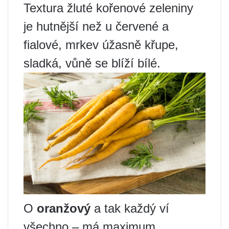
Textura žluté kořenové zeleniny
je hutnější než u červené a
fialové, mrkev úžasně křupe,
sladká, vůně se blíží bílé.
O
oranžový
a tak každý ví
všechno – má maximum