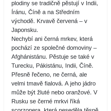
plodiny se tradičně pěstují v Indii,
Íránu, Číně a na Středním
východě. Krvavě červená – v
Japonsku.
Nechybí ani černá mrkev, která
pochází ze společné domoviny –
Afghánistánu. Pěstuje se také v
Turecku, Pákistánu, Indii, Číně.
Přesně řečeno, ne černá, ale
velmi tmavě fialová. A jeho jádro
může být žluté nebo oranžové. V
Rusku se černé mrkvi říká
scorzonera, která neseděla těsně