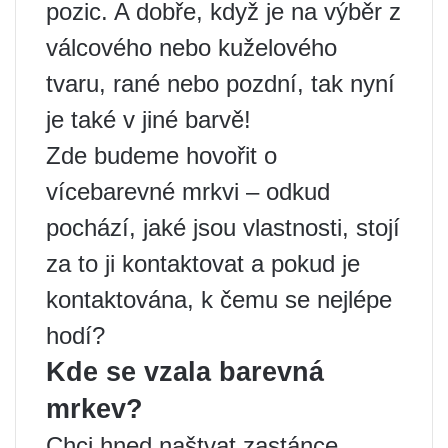
pozic. A dobře, když je na výběr z
válcového nebo kuželového
tvaru, rané nebo pozdní, tak nyní
je také v jiné barvě!
Zde budeme hovořit o
vícebarevné mrkvi – odkud
pochází, jaké jsou vlastnosti, stojí
za to ji kontaktovat a pokud je
kontaktována, k čemu se nejlépe
hodí?
Kde se vzala barevná
mrkev?
Chci hned naštvat zastánce