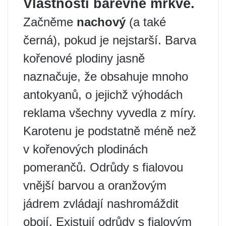
Vlastnosti barevné mrkve.
Začněme
nachový
(a také
černá), pokud je nejstarší. Barva
kořenové plodiny jasně
naznačuje, že obsahuje mnoho
antokyanů, o jejichž výhodách
reklama všechny vyvedla z míry.
Karotenu je podstatně méně než
v kořenových plodinách
pomerančů. Odrůdy s fialovou
vnější barvou a oranžovým
jádrem zvládají nashromáždit
obojí. Existují odrůdy s fialovým