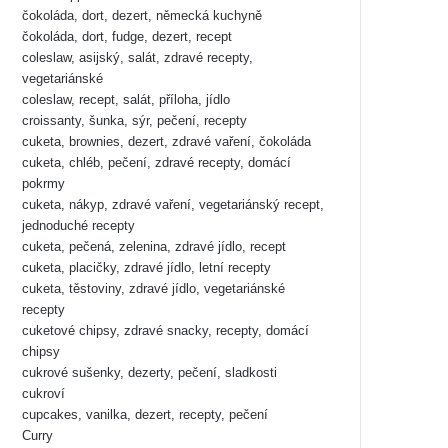
čokoláda, dort, dezert, německá kuchyně
čokoláda, dort, fudge, dezert, recept
coleslaw, asijský, salát, zdravé recepty,
vegetariánské
coleslaw, recept, salát, příloha, jídlo
croissanty, šunka, sýr, pečení, recepty
cuketa, brownies, dezert, zdravé vaření, čokoláda
cuketa, chléb, pečení, zdravé recepty, domácí
pokrmy
cuketa, nákyp, zdravé vaření, vegetariánský recept,
jednoduché recepty
cuketa, pečená, zelenina, zdravé jídlo, recept
cuketa, placičky, zdravé jídlo, letní recepty
cuketa, těstoviny, zdravé jídlo, vegetariánské
recepty
cuketové chipsy, zdravé snacky, recepty, domácí
chipsy
cukrové sušenky, dezerty, pečení, sladkosti
cukroví
cupcakes, vanilka, dezert, recepty, pečení
Curry