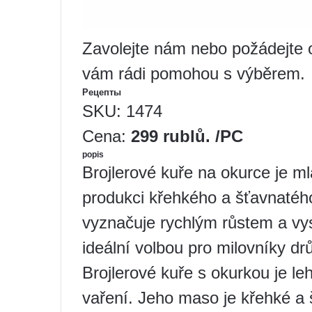
Zavolejte nám nebo požádejte o
vám rádi pomohou s výběrem.
Рецепты
SKU: 1474
Cena:
299 rublů. /PC
popis
Brojlerové kuře na okurce je m
produkci křehkého a šťavnatéh
vyznačuje rychlým růstem a vys
ideální volbou pro milovníky dr
Brojlerové kuře s okurkou je le
vaření. Jeho maso je křehké a