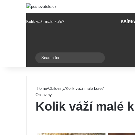
Kolik váží malé kuře?
SBÍRK
Pinterest
Switch skin
Search
for
Home
/
Obiloviny
/
Kolik váží malé kuře?
Obiloviny
Kolik váží malé 