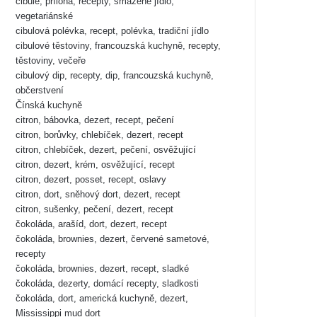
cibule, příloha, recepty, smažené jídlo,
vegetariánské
cibulová polévka, recept, polévka, tradiční jídlo
cibulové těstoviny, francouzská kuchyně, recepty,
těstoviny, večeře
cibulový dip, recepty, dip, francouzská kuchyně,
občerstvení
Čínská kuchyně
citron, bábovka, dezert, recept, pečení
citron, borůvky, chlebíček, dezert, recept
citron, chlebíček, dezert, pečení, osvěžující
citron, dezert, krém, osvěžující, recept
citron, dezert, posset, recept, oslavy
citron, dort, sněhový dort, dezert, recept
citron, sušenky, pečení, dezert, recept
čokoláda, arašíd, dort, dezert, recept
čokoláda, brownies, dezert, červené sametové,
recepty
čokoláda, brownies, dezert, recept, sladké
čokoláda, dezerty, domácí recepty, sladkosti
čokoláda, dort, americká kuchyně, dezert,
Mississippi mud dort