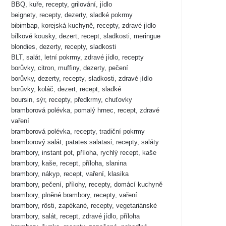
BBQ, kuře, recepty, grilování, jídlo
beignety, recepty, dezerty, sladké pokrmy
bibimbap, korejská kuchyně, recepty, zdravé jídlo
bílkové kousky, dezert, recept, sladkosti, meringue
blondies, dezerty, recepty, sladkosti
BLT, salát, letní pokrmy, zdravé jídlo, recepty
borůvky, citron, muffiny, dezerty, pečení
borůvky, dezerty, recepty, sladkosti, zdravé jídlo
borůvky, koláč, dezert, recept, sladké
boursin, sýr, recepty, předkrmy, chuťovky
bramborová polévka, pomalý hrnec, recept, zdravé
vaření
bramborová polévka, recepty, tradiční pokrmy
bramborový salát, patates salatasi, recepty, saláty
brambory, instant pot, příloha, rychlý recept, kaše
brambory, kaše, recept, příloha, slanina
brambory, nákyp, recept, vaření, klasika
brambory, pečení, přílohy, recepty, domácí kuchyně
brambory, plněné brambory, recepty, vaření
brambory, rösti, zapékané, recepty, vegetariánské
brambory, salát, recept, zdravé jídlo, příloha