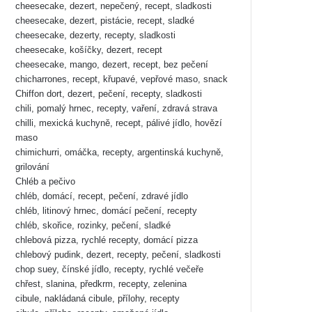
cheesecake, dezert, nepečený, recept, sladkosti
cheesecake, dezert, pistácie, recept, sladké
cheesecake, dezerty, recepty, sladkosti
cheesecake, košíčky, dezert, recept
cheesecake, mango, dezert, recept, bez pečení
chicharrones, recept, křupavé, vepřové maso, snack
Chiffon dort, dezert, pečení, recepty, sladkosti
chili, pomalý hrnec, recepty, vaření, zdravá strava
chilli, mexická kuchyně, recept, pálivé jídlo, hovězí
maso
chimichurri, omáčka, recepty, argentinská kuchyně,
grilování
Chléb a pečivo
chléb, domácí, recept, pečení, zdravé jídlo
chléb, litinový hrnec, domácí pečení, recepty
chléb, skořice, rozinky, pečení, sladké
chlebová pizza, rychlé recepty, domácí pizza
chlebový pudink, dezert, recepty, pečení, sladkosti
chop suey, čínské jídlo, recepty, rychlé večeře
chřest, slanina, předkrm, recepty, zelenina
cibule, nakládaná cibule, přílohy, recepty