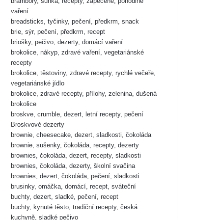
brambory, šunka, recepty, zapečené, pohodlné
vaření
breadsticks, tyčinky, pečení, předkrm, snack
brie, sýr, pečení, předkrm, recept
briošky, pečivo, dezerty, domácí vaření
brokolice, nákyp, zdravé vaření, vegetariánské
recepty
brokolice, těstoviny, zdravé recepty, rychlé večeře,
vegetariánské jídlo
brokolice, zdravé recepty, přílohy, zelenina, dušená
brokolice
broskve, crumble, dezert, letní recepty, pečení
Broskvové dezerty
brownie, cheesecake, dezert, sladkosti, čokoláda
brownie, sušenky, čokoláda, recepty, dezerty
brownies, čokoláda, dezert, recepty, sladkosti
brownies, čokoláda, dezerty, školní svačina
brownies, dezert, čokoláda, pečení, sladkosti
brusinky, omáčka, domácí, recept, sváteční
buchty, dezert, sladké, pečení, recept
buchty, kynuté těsto, tradiční recepty, česká
kuchyně, sladké pečivo