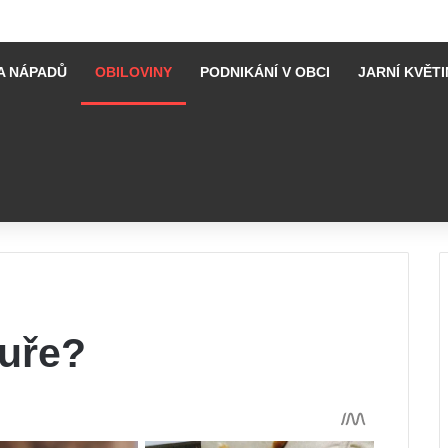
A NÁPADŮ
OBILOVINY
PODNIKÁNÍ V OBCI
JARNÍ KVĚTI
kuře?