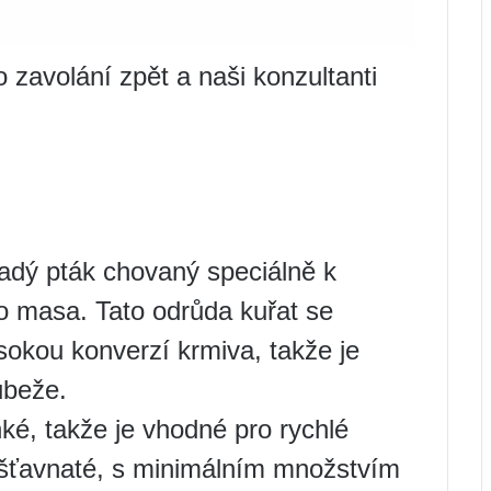
 zavolání zpět a naši konzultanti
ladý pták chovaný speciálně k
o masa. Tato odrůda kuřat se
okou konverzí krmiva, takže je
ůbeže.
hké, takže je vhodné pro rychlé
 šťavnaté, s minimálním množstvím