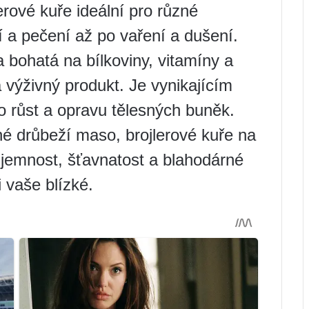
erové kuře ideální pro různé
 a pečení až po vaření a dušení.
 bohatá na bílkoviny, vitamíny a
a výživný produkt. Je vynikajícím
o růst a opravu tělesných buněk.
é drůbeží maso, brojlerové kuře na
 jemnost, šťavnatost a blahodárné
i vaše blízké.