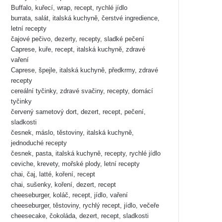
Buffalo, kuřecí, wrap, recept, rychlé jídlo
burrata, salát, italská kuchyně, čerstvé ingredience,
letní recepty
čajové pečivo, dezerty, recepty, sladké pečení
Caprese, kuře, recept, italská kuchyně, zdravé
vaření
Caprese, špejle, italská kuchyně, předkrmy, zdravé
recepty
cereální tyčinky, zdravé svačiny, recepty, domácí
tyčinky
červený sametový dort, dezert, recept, pečení,
sladkosti
česnek, máslo, těstoviny, italská kuchyně,
jednoduché recepty
česnek, pasta, italská kuchyně, recepty, rychlé jídlo
ceviche, krevety, mořské plody, letní recepty
chai, čaj, latté, koření, recept
chai, sušenky, koření, dezert, recept
cheeseburger, koláč, recept, jídlo, vaření
cheeseburger, těstoviny, rychlý recept, jídlo, večeře
cheesecake, čokoláda, dezert, recept, sladkosti