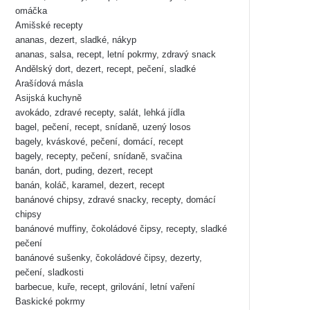
omáčka
Amišské recepty
ananas, dezert, sladké, nákyp
ananas, salsa, recept, letní pokrmy, zdravý snack
Andělský dort, dezert, recept, pečení, sladké
Arašídová másla
Asijská kuchyně
avokádo, zdravé recepty, salát, lehká jídla
bagel, pečení, recept, snídaně, uzený losos
bagely, kváskové, pečení, domácí, recept
bagely, recepty, pečení, snídaně, svačina
banán, dort, puding, dezert, recept
banán, koláč, karamel, dezert, recept
banánové chipsy, zdravé snacky, recepty, domácí
chipsy
banánové muffiny, čokoládové čipsy, recepty, sladké
pečení
banánové sušenky, čokoládové čipsy, dezerty,
pečení, sladkosti
barbecue, kuře, recept, grilování, letní vaření
Baskické pokrmy