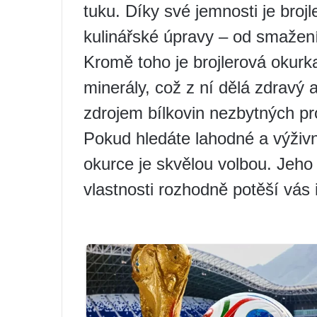
tuku. Díky své jemnosti je brojl
kulinářské úpravy – od smažení
Kromě toho je brojlerová okurka
minerály, což z ní dělá zdravý 
zdrojem bílkovin nezbytných pr
Pokud hledáte lahodné a výživn
okurce je skvělou volbou. Jeho
vlastnosti rozhodně potěší vás 