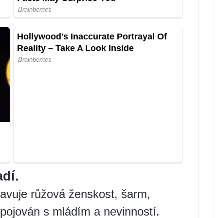
dí.
tavuje růžová ženskost, šarm,
spojován s mládím a nevinností.