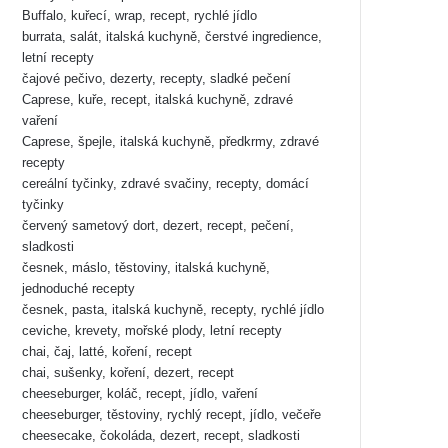
Buffalo, kuřecí, wrap, recept, rychlé jídlo
burrata, salát, italská kuchyně, čerstvé ingredience,
letní recepty
čajové pečivo, dezerty, recepty, sladké pečení
Caprese, kuře, recept, italská kuchyně, zdravé
vaření
Caprese, špejle, italská kuchyně, předkrmy, zdravé
recepty
cereální tyčinky, zdravé svačiny, recepty, domácí
tyčinky
červený sametový dort, dezert, recept, pečení,
sladkosti
česnek, máslo, těstoviny, italská kuchyně,
jednoduché recepty
česnek, pasta, italská kuchyně, recepty, rychlé jídlo
ceviche, krevety, mořské plody, letní recepty
chai, čaj, latté, koření, recept
chai, sušenky, koření, dezert, recept
cheeseburger, koláč, recept, jídlo, vaření
cheeseburger, těstoviny, rychlý recept, jídlo, večeře
cheesecake, čokoláda, dezert, recept, sladkosti