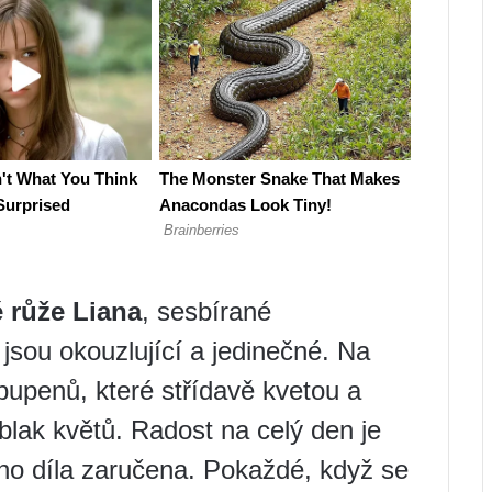
é růže Liana
, sesbírané
 jsou okouzlující a jedinečné. Na
pupenů, které střídavě kvetou a
lak květů. Radost na celý den je
ho díla zaručena. Pokaždé, když se