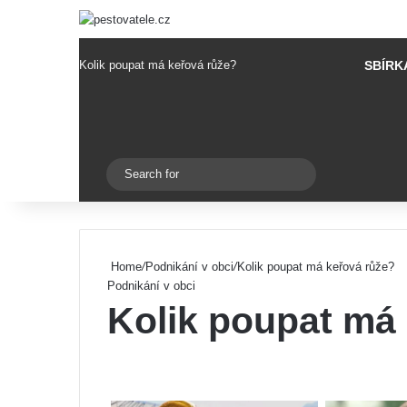
Kolik poupat má keřová růže?
SBÍRK
Pinterest
Switch skin
Search
for
Home
/
Podnikání v obci
/
Kolik poupat má keřová růže?
Podnikání v obci
Kolik poupat má