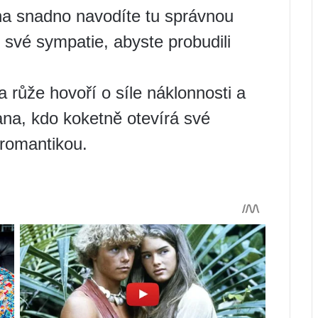
na snadno navodíte tu správnou
své sympatie, abyste probudili
růže hovoří o síle náklonnosti a
iana, kdo koketně otevírá své
 romantikou.