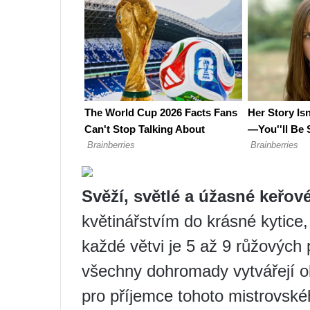
Svěží, světlé a úžasné keřov
květinářstvím do krásné kytice,
každé větvi je 5 až 9 růžových 
všechny dohromady vytvářejí ob
pro příjemce tohoto mistrovské