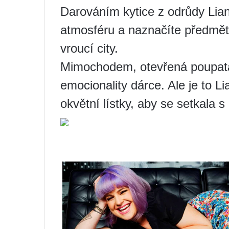
Darováním kytice z odrůdy Lia
atmosféru a naznačíte předmět 
vroucí city.
Mimochodem, otevřená poupata 
emocionality dárce. Ale je to L
okvětní lístky, aby se setkala s