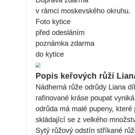
v rámci moskevského okruhu.
Foto kytice
před odesláním
poznámka zdarma
do kytice
Popis keřových růží Lian
Nádherná růže odrůdy Liana d
rafinované kráse poupat vyniká 
odrůda má malé pupeny, které p
skládající se z velkého množst
Sytý růžový odstín stříkané růž