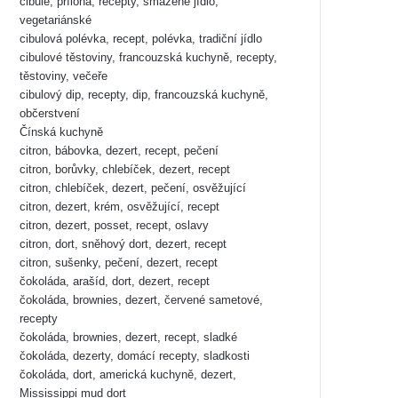
cibule, příloha, recepty, smažené jídlo,
vegetariánské
cibulová polévka, recept, polévka, tradiční jídlo
cibulové těstoviny, francouzská kuchyně, recepty,
těstoviny, večeře
cibulový dip, recepty, dip, francouzská kuchyně,
občerstvení
Čínská kuchyně
citron, bábovka, dezert, recept, pečení
citron, borůvky, chlebíček, dezert, recept
citron, chlebíček, dezert, pečení, osvěžující
citron, dezert, krém, osvěžující, recept
citron, dezert, posset, recept, oslavy
citron, dort, sněhový dort, dezert, recept
citron, sušenky, pečení, dezert, recept
čokoláda, arašíd, dort, dezert, recept
čokoláda, brownies, dezert, červené sametové,
recepty
čokoláda, brownies, dezert, recept, sladké
čokoláda, dezerty, domácí recepty, sladkosti
čokoláda, dort, americká kuchyně, dezert,
Mississippi mud dort