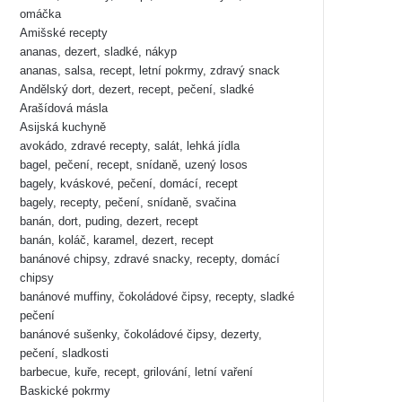
omáčka
Amišské recepty
ananas, dezert, sladké, nákyp
ananas, salsa, recept, letní pokrmy, zdravý snack
Andělský dort, dezert, recept, pečení, sladké
Arašídová másla
Asijská kuchyně
avokádo, zdravé recepty, salát, lehká jídla
bagel, pečení, recept, snídaně, uzený losos
bagely, kváskové, pečení, domácí, recept
bagely, recepty, pečení, snídaně, svačina
banán, dort, puding, dezert, recept
banán, koláč, karamel, dezert, recept
banánové chipsy, zdravé snacky, recepty, domácí
chipsy
banánové muffiny, čokoládové čipsy, recepty, sladké
pečení
banánové sušenky, čokoládové čipsy, dezerty,
pečení, sladkosti
barbecue, kuře, recept, grilování, letní vaření
Baskické pokrmy