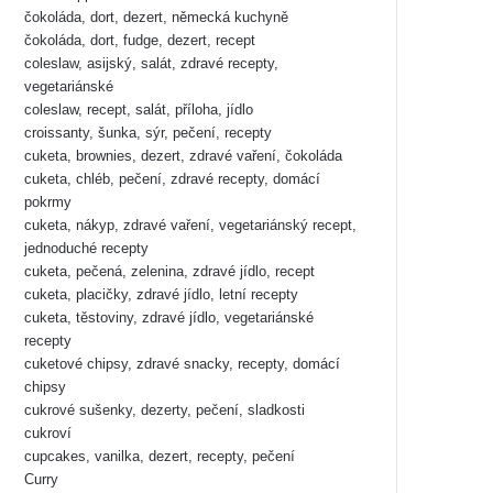
čokoláda, dort, dezert, německá kuchyně
čokoláda, dort, fudge, dezert, recept
coleslaw, asijský, salát, zdravé recepty,
vegetariánské
coleslaw, recept, salát, příloha, jídlo
croissanty, šunka, sýr, pečení, recepty
cuketa, brownies, dezert, zdravé vaření, čokoláda
cuketa, chléb, pečení, zdravé recepty, domácí
pokrmy
cuketa, nákyp, zdravé vaření, vegetariánský recept,
jednoduché recepty
cuketa, pečená, zelenina, zdravé jídlo, recept
cuketa, placičky, zdravé jídlo, letní recepty
cuketa, těstoviny, zdravé jídlo, vegetariánské
recepty
cuketové chipsy, zdravé snacky, recepty, domácí
chipsy
cukrové sušenky, dezerty, pečení, sladkosti
cukroví
cupcakes, vanilka, dezert, recepty, pečení
Curry