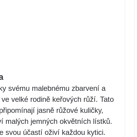
a
íky svému malebnému zbarvení a
ve velké rodině keřových růží. Tato
řipomínají jasně růžové kuličky,
ví malých jemných okvětních lístků.
e svou účastí oživí každou kytici.