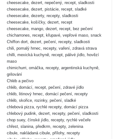
cheesecake, dezert, nepečený, recept, sladkosti
cheesecake, dezert, pistácie, recept, sladké
cheesecake, dezerty, recepty, sladkosti
cheesecake, košíčky, dezert, recept
cheesecake, mango, dezert, recept, bez pečení
chicharrones, recept, křupavé, vepřové maso, snack
Chiffon dort, dezert, pečení, recepty, sladkosti
chili, pomalý hrnec, recepty, vaření, zdravá strava
chilli, mexická kuchyně, recept, pálivé jídlo, hovězí
maso
chimichurri, omáčka, recepty, argentinská kuchyně,
grilování
Chléb a pečivo
chléb, domácí, recept, pečení, zdravé jídlo
chléb, litinový hrnec, domácí pečení, recepty
chléb, skořice, rozinky, pečení, sladké
chlebová pizza, rychlé recepty, domácí pizza
chlebový pudink, dezert, recepty, pečení, sladkosti
chop suey, čínské jídlo, recepty, rychlé večeře
chřest, slanina, předkrm, recepty, zelenina
cibule, nakládaná cibule, přílohy, recepty