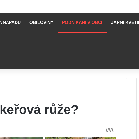
A NÁPADŮ
OBILOVINY
PODNIKÁNÍ V OBCI
JARNÍ KVĚTI
 keřová růže?