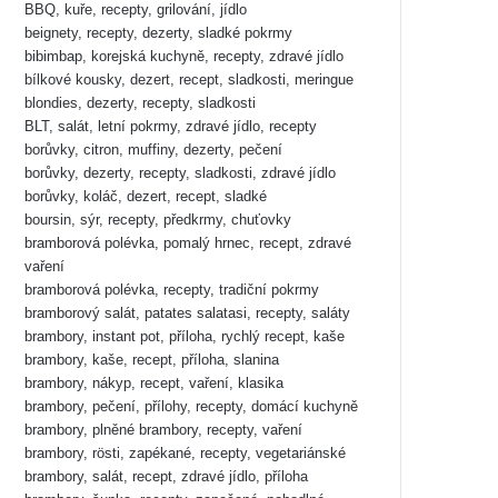
BBQ, kuře, recepty, grilování, jídlo
beignety, recepty, dezerty, sladké pokrmy
bibimbap, korejská kuchyně, recepty, zdravé jídlo
bílkové kousky, dezert, recept, sladkosti, meringue
blondies, dezerty, recepty, sladkosti
BLT, salát, letní pokrmy, zdravé jídlo, recepty
borůvky, citron, muffiny, dezerty, pečení
borůvky, dezerty, recepty, sladkosti, zdravé jídlo
borůvky, koláč, dezert, recept, sladké
boursin, sýr, recepty, předkrmy, chuťovky
bramborová polévka, pomalý hrnec, recept, zdravé
vaření
bramborová polévka, recepty, tradiční pokrmy
bramborový salát, patates salatasi, recepty, saláty
brambory, instant pot, příloha, rychlý recept, kaše
brambory, kaše, recept, příloha, slanina
brambory, nákyp, recept, vaření, klasika
brambory, pečení, přílohy, recepty, domácí kuchyně
brambory, plněné brambory, recepty, vaření
brambory, rösti, zapékané, recepty, vegetariánské
brambory, salát, recept, zdravé jídlo, příloha