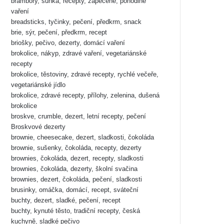
brambory, šunka, recepty, zapečené, pohodlné
vaření
breadsticks, tyčinky, pečení, předkrm, snack
brie, sýr, pečení, předkrm, recept
briošky, pečivo, dezerty, domácí vaření
brokolice, nákyp, zdravé vaření, vegetariánské
recepty
brokolice, těstoviny, zdravé recepty, rychlé večeře,
vegetariánské jídlo
brokolice, zdravé recepty, přílohy, zelenina, dušená
brokolice
broskve, crumble, dezert, letní recepty, pečení
Broskvové dezerty
brownie, cheesecake, dezert, sladkosti, čokoláda
brownie, sušenky, čokoláda, recepty, dezerty
brownies, čokoláda, dezert, recepty, sladkosti
brownies, čokoláda, dezerty, školní svačina
brownies, dezert, čokoláda, pečení, sladkosti
brusinky, omáčka, domácí, recept, sváteční
buchty, dezert, sladké, pečení, recept
buchty, kynuté těsto, tradiční recepty, česká
kuchyně, sladké pečivo