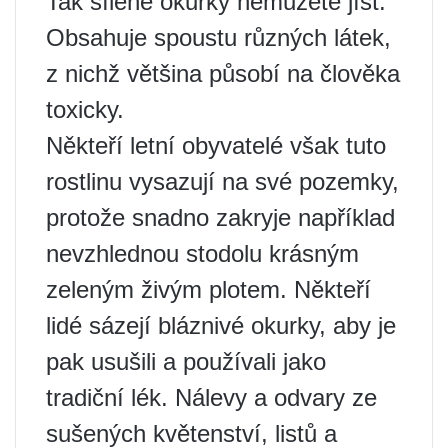
Tak šílené okurky nemůžete jíst.
Obsahuje spoustu různých látek,
z nichž většina působí na člověka
toxicky.
Někteří letní obyvatelé však tuto
rostlinu vysazují na své pozemky,
protože snadno zakryje například
nevzhlednou stodolu krásným
zeleným živým plotem. Někteří
lidé sázejí bláznivé okurky, aby je
pak usušili a používali jako
tradiční lék. Nálevy a odvary ze
sušených květenství, listů a