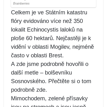
Celkem je ve Státním katastru
flóry evidováno více než 350
lokalit Echinocystis laloků na
ploše 60 hektarů. Nejčastěji je k
vidění v oblasti Mogilev, nejméně
často v oblasti Brest.
A zde jsme podrobně hovořili o
další metle – bolševníku
Sosnovského. Přečtěte si o tom
podrobně zde.
Mimochodem, zelené přísavky
jsou na stromech a jsou jasně