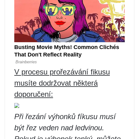
V procesu prořezávání fikusu
musíte dodržovat některá
doporučení:
Při řezání výhonků fíkusu musí
být řez veden nad ledvinou.
Pokud je výhonek tenký, můžete