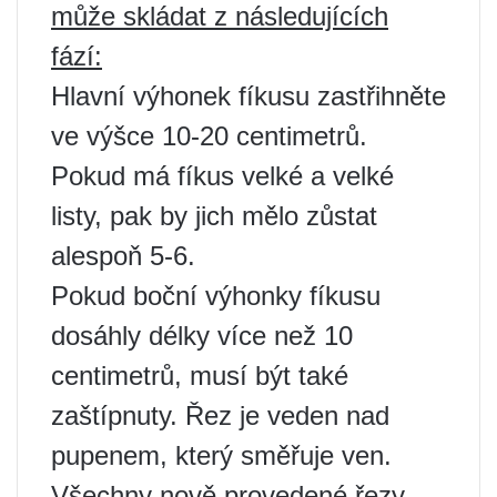
může skládat z následujících
fází:
Hlavní výhonek fíkusu zastřihněte
ve výšce 10-20 centimetrů.
Pokud má fíkus velké a velké
listy, pak by jich mělo zůstat
alespoň 5-6.
Pokud boční výhonky fíkusu
dosáhly délky více než 10
centimetrů, musí být také
zaštípnuty. Řez je veden nad
pupenem, který směřuje ven.
Všechny nově provedené řezy