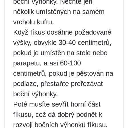
boční výhonky. Nechte jen
několik umístěných na samém
vrcholu kufru.
Když fíkus dosáhne požadované
výšky, obvykle 30-40 centimetrů,
pokud je umístěn na stole nebo
parapetu, a asi 60-100
centimetrů, pokud je pěstován na
podlaze, přestaňte prořezávat
boční výhonky.
Poté musíte sevřít horní část
fíkusu, což dá dobrý podnět k
rozvoji bočních výhonků fíkusu.