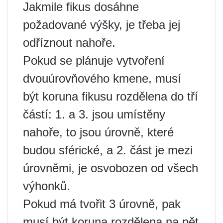
Jakmile fikus dosáhne
požadované výšky, je třeba jej
odříznout nahoře.
Pokud se plánuje vytvoření
dvouúrovňového kmene, musí
být koruna fikusu rozdělena do tří
částí: 1. a 3. jsou umístěny
nahoře, to jsou úrovně, které
budou sférické, a 2. část je mezi
úrovněmi, je osvobozen od všech
výhonků.
Pokud má tvořit 3 úrovně, pak
musí být koruna rozdělena na pět