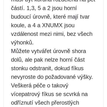
částí. 1,3, 5 a 2 jsou horní
budoucí úrovně, které mají tvar
koule, a 4 a XNUMX jsou
vzdálenost mezi nimi, bez všech
výhonků.
Můžete vytvářet úrovně shora
dolů, ale pak nelze horní část
stonku odstranit, dokud fíkus
nevyroste do požadované výšky.
Veškerá péče o takový
vícepatrový fíkus se scvrká na
odříznutí všech přerostlých