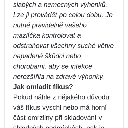
slabých a nemocných výhonků.
Lze ji provádět po celou dobu. Je
nutné pravidelně vašeho
mazlíčka kontrolovat a
odstraňovat všechny suché větve
napadené škůdci nebo
chorobami, aby se infekce
nerozšířila na zdravé výhonky.
Jak omladit fíkus?
Pokud náhle z nějakého důvodu
váš fíkus vyschl nebo má horní
část omrzliny při skladování v
chladných podmínkách, pak je