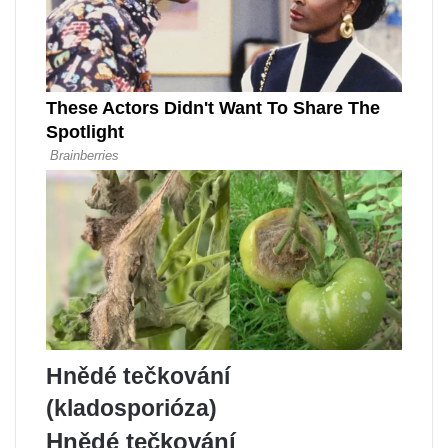
Hnědé tečkování
(kladosporióza)
Hnědé tečkování