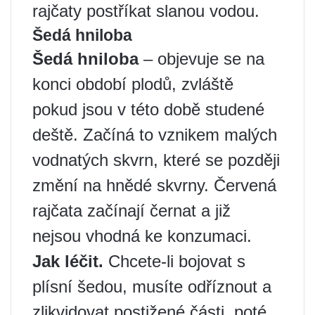
rajčaty postříkat slanou vodou.
Šedá hniloba
Šedá hniloba
– objevuje se na
konci období plodů, zvláště
pokud jsou v této době studené
deště. Začíná to vznikem malých
vodnatých skvrn, které se později
změní na hnědé skvrny. Červená
rajčata začínají černat a již
nejsou vhodná ke konzumaci.
Jak léčit.
Chcete-li bojovat s
plísní šedou, musíte odříznout a
zlikvidovat postižené části, poté