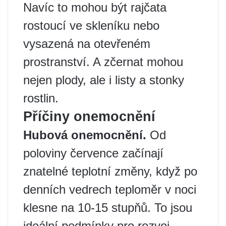
Navíc to mohou být rajčata
rostoucí ve skleníku nebo
vysazená na otevřeném
prostranství. A zčernat mohou
nejen plody, ale i listy a stonky
rostlin.
Příčiny onemocnění
Hubová onemocnění.
Od
poloviny července začínají
znatelné teplotní změny, když po
denních vedrech teploměr v noci
klesne na 10-15 stupňů. To jsou
ideální podmínky pro rozvoj