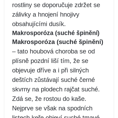
rostliny se doporučuje zdržet se
zálivky a hnojení hnojivy
obsahujícími dusík.
Makrosporóza (suché špinění)
Makrosporóza (suché špinění)
– tato houbová choroba se od
plísně pozdní liší tím, že se
objevuje dříve a i při silných
deštích zůstávají suché černé
skvrny na plodech rajčat suché.
Zdá se, že rostou do kaše.
Nejprve se však na spodních
listech keře objeví suché tmavé