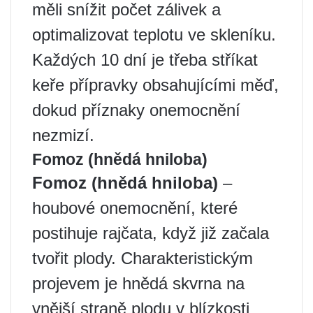
měli snížit počet zálivek a
optimalizovat teplotu ve skleníku.
Každých 10 dní je třeba stříkat
keře přípravky obsahujícími měď,
dokud příznaky onemocnění
nezmizí.
Fomoz (hnědá hniloba)
Fomoz (hnědá hniloba)
–
houbové onemocnění, které
postihuje rajčata, když již začala
tvořit plody. Charakteristickým
projevem je hnědá skvrna na
vnější straně plodu v blízkosti