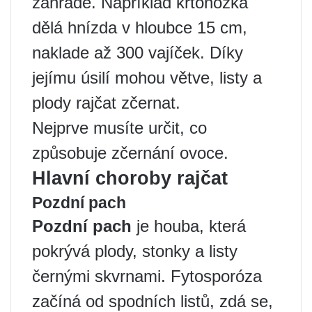
zahradě. Například krtonožka
dělá hnízda v hloubce 15 cm,
naklade až 300 vajíček. Díky
jejímu úsilí mohou větve, listy a
plody rajčat zčernat.
Nejprve musíte určit, co
způsobuje zčernání ovoce.
Hlavní choroby rajčat
Pozdní pach
Pozdní pach
je houba, která
pokrývá plody, stonky a listy
černými skvrnami. Fytosporóza
začíná od spodních listů, zdá se,