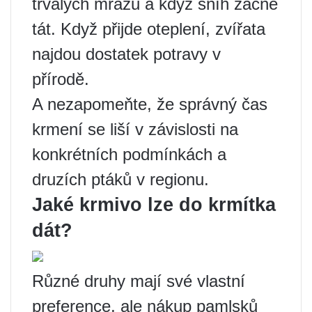
trvalých mrazů a když sníh začne
tát. Když přijde oteplení, zvířata
najdou dostatek potravy v
přírodě.
A nezapomeňte, že správný čas
krmení se liší v závislosti na
konkrétních podmínkách a
druzích ptáků v regionu.
Jaké krmivo lze do krmítka
dát?
Různé druhy mají své vlastní
preference, ale nákup pamlsků