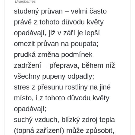
studený průvan – velmi často
právě z tohoto důvodu květy
opadávají, již v září je lepší
omezit průvan na poupata;
prudká změna podmínek
zadržení – přeprava, během níž
všechny pupeny odpadly;
stres z přesunu rostliny na jiné
místo, i z tohoto důvodu květy
opadávají;
suchý vzduch, blízký zdroj tepla
(topná zařízení) může způsobit,