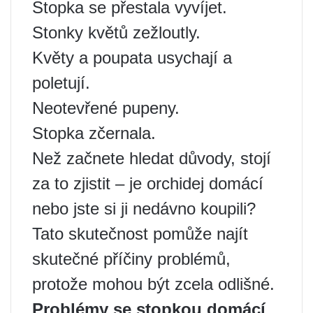
Stopka se přestala vyvíjet.
Stonky květů zežloutly.
Květy a poupata usychají a
poletují.
Neotevřené pupeny.
Stopka zčernala.
Než začnete hledat důvody, stojí
za to zjistit – je orchidej domácí
nebo jste si ji nedávno koupili?
Tato skutečnost pomůže najít
skutečné příčiny problémů,
protože mohou být zcela odlišné.
Problémy se stopkou domácí