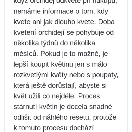
když orchidej odkvete při nákupu,
nemáme informace o tom, kdy
kvete ani jak dlouho kvete. Doba
kvetení orchidejí se pohybuje od
několika týdnů do několika
měsíců. Pokud je to možné, je
lepší koupit květinu jen s málo
rozkvetlými květy nebo s poupaty,
která ještě dorůstají, abyste si
květ užili co nejdéle. Proces
stárnutí květin je docela snadné
odlišit od náhlého resetu, protože
k tomuto procesu dochází