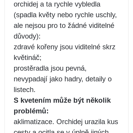
orchidej a ta rychle vybledla
(spadla květy nebo rychle uschly,
ale nejsou pro to žádné viditelné
důvody):
zdravé kořeny jsou viditelné skrz
květináč;
prostěradla jsou pevná,
nevypadají jako hadry, detaily o
listech.
S kvetením může být několik
problémů:
aklimatizace. Orchidej urazila kus
cesty a ocitla se v úplně jiných