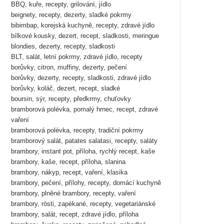
BBQ, kuře, recepty, grilování, jídlo
beignety, recepty, dezerty, sladké pokrmy
bibimbap, korejská kuchyně, recepty, zdravé jídlo
bílkové kousky, dezert, recept, sladkosti, meringue
blondies, dezerty, recepty, sladkosti
BLT, salát, letní pokrmy, zdravé jídlo, recepty
borůvky, citron, muffiny, dezerty, pečení
borůvky, dezerty, recepty, sladkosti, zdravé jídlo
borůvky, koláč, dezert, recept, sladké
boursin, sýr, recepty, předkrmy, chuťovky
bramborová polévka, pomalý hrnec, recept, zdravé
vaření
bramborová polévka, recepty, tradiční pokrmy
bramborový salát, patates salatasi, recepty, saláty
brambory, instant pot, příloha, rychlý recept, kaše
brambory, kaše, recept, příloha, slanina
brambory, nákyp, recept, vaření, klasika
brambory, pečení, přílohy, recepty, domácí kuchyně
brambory, plněné brambory, recepty, vaření
brambory, rösti, zapékané, recepty, vegetariánské
brambory, salát, recept, zdravé jídlo, příloha