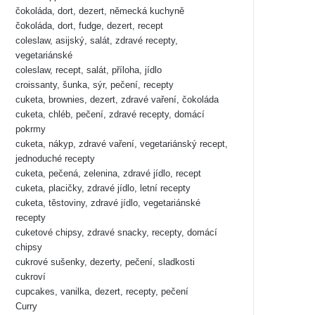
čokoláda, dort, dezert, německá kuchyně
čokoláda, dort, fudge, dezert, recept
coleslaw, asijský, salát, zdravé recepty,
vegetariánské
coleslaw, recept, salát, příloha, jídlo
croissanty, šunka, sýr, pečení, recepty
cuketa, brownies, dezert, zdravé vaření, čokoláda
cuketa, chléb, pečení, zdravé recepty, domácí
pokrmy
cuketa, nákyp, zdravé vaření, vegetariánský recept,
jednoduché recepty
cuketa, pečená, zelenina, zdravé jídlo, recept
cuketa, placičky, zdravé jídlo, letní recepty
cuketa, těstoviny, zdravé jídlo, vegetariánské
recepty
cuketové chipsy, zdravé snacky, recepty, domácí
chipsy
cukrové sušenky, dezerty, pečení, sladkosti
cukroví
cupcakes, vanilka, dezert, recepty, pečení
Curry