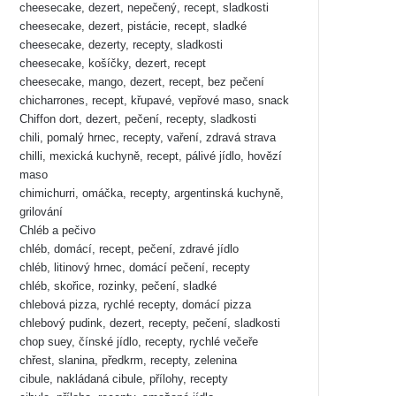
cheesecake, dezert, nepečený, recept, sladkosti
cheesecake, dezert, pistácie, recept, sladké
cheesecake, dezerty, recepty, sladkosti
cheesecake, košíčky, dezert, recept
cheesecake, mango, dezert, recept, bez pečení
chicharrones, recept, křupavé, vepřové maso, snack
Chiffon dort, dezert, pečení, recepty, sladkosti
chili, pomalý hrnec, recepty, vaření, zdravá strava
chilli, mexická kuchyně, recept, pálivé jídlo, hovězí
maso
chimichurri, omáčka, recepty, argentinská kuchyně,
grilování
Chléb a pečivo
chléb, domácí, recept, pečení, zdravé jídlo
chléb, litinový hrnec, domácí pečení, recepty
chléb, skořice, rozinky, pečení, sladké
chlebová pizza, rychlé recepty, domácí pizza
chlebový pudink, dezert, recepty, pečení, sladkosti
chop suey, čínské jídlo, recepty, rychlé večeře
chřest, slanina, předkrm, recepty, zelenina
cibule, nakládaná cibule, přílohy, recepty