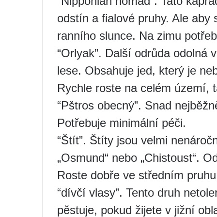
“Nipponian nomád”. Tato kapra
odstín a fialové pruhy. Ale aby s
ranního slunce. Na zimu potřeb
“Orlyak”. Další odrůda odolná v
lese. Obsahuje jed, který je n
Rychle roste na celém území, 
“Pštros obecný”. Snad nejběžn
Potřebuje minimální péči.
“Štít”. Štíty jsou velmi nenáro
„Osmund“ nebo „Chistoust“. Od
Roste dobře ve středním pruhu 
“dívčí vlasy”. Tento druh netol
pěstuje, pokud žijete v jižní obla