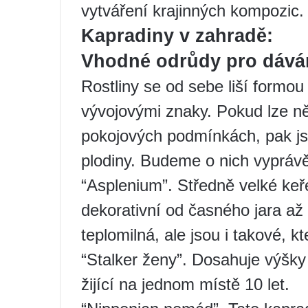
vytváření krajinných kompozic.
Kapradiny v zahradě:
Vhodné odrůdy pro dává
Rostliny se od sebe liší formou l
vývojovými znaky. Pokud lze ně
pokojových podmínkách, pak js
plodiny. Budeme o nich vyprávě
“Asplenium”. Středně velké keře
dekorativní od časného jara až
teplomilná, ale jsou i takové, k
“Stalker ženy”. Dosahuje výšk
žijící na jednom místě 10 let.