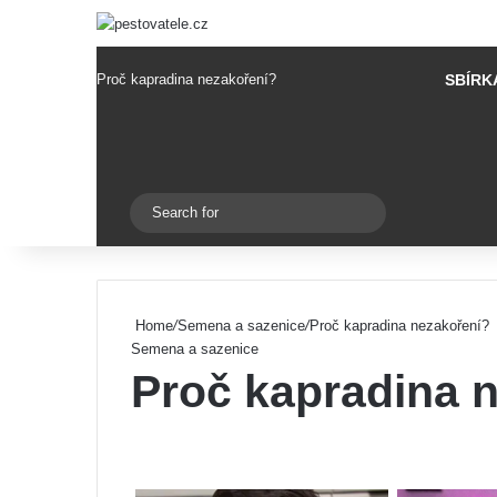
Proč kapradina nezakoření?
SBÍRK
Pinterest
Switch skin
Search
for
Home
/
Semena a sazenice
/
Proč kapradina nezakoření?
Semena a sazenice
Proč kapradina 