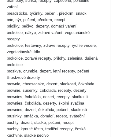
brambory, šunka, recepty, zapečené, pohodlné
vaření
breadsticks, tyčinky, pečení, předkrm, snack
brie, sýr, pečení, předkrm, recept
briošky, pečivo, dezerty, domácí vaření
brokolice, nákyp, zdravé vaření, vegetariánské
recepty
brokolice, těstoviny, zdravé recepty, rychlé večeře,
vegetariánské jídlo
brokolice, zdravé recepty, přílohy, zelenina, dušená
brokolice
broskve, crumble, dezert, letní recepty, pečení
Broskvové dezerty
brownie, cheesecake, dezert, sladkosti, čokoláda
brownie, sušenky, čokoláda, recepty, dezerty
brownies, čokoláda, dezert, recepty, sladkosti
brownies, čokoláda, dezerty, školní svačina
brownies, dezert, čokoláda, pečení, sladkosti
brusinky, omáčka, domácí, recept, sváteční
buchty, dezert, sladké, pečení, recept
buchty, kynuté těsto, tradiční recepty, česká
kuchyně, sladké pečivo