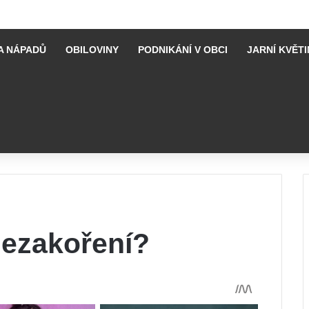
A NÁPADŮ
OBILOVINY
PODNIKÁNÍ V OBCI
JARNÍ KVĚTI
nezakoření?