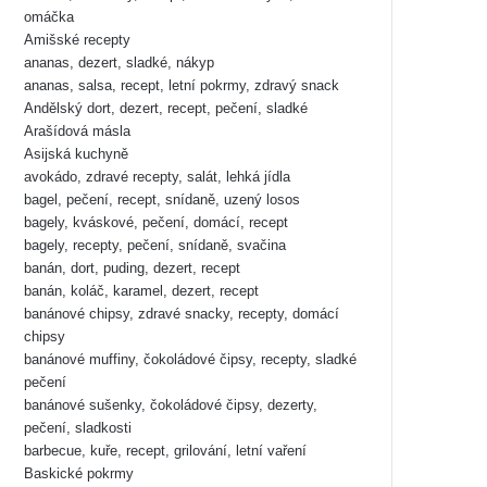
omáčka
Amišské recepty
ananas, dezert, sladké, nákyp
ananas, salsa, recept, letní pokrmy, zdravý snack
Andělský dort, dezert, recept, pečení, sladké
Arašídová másla
Asijská kuchyně
avokádo, zdravé recepty, salát, lehká jídla
bagel, pečení, recept, snídaně, uzený losos
bagely, kváskové, pečení, domácí, recept
bagely, recepty, pečení, snídaně, svačina
banán, dort, puding, dezert, recept
banán, koláč, karamel, dezert, recept
banánové chipsy, zdravé snacky, recepty, domácí
chipsy
banánové muffiny, čokoládové čipsy, recepty, sladké
pečení
banánové sušenky, čokoládové čipsy, dezerty,
pečení, sladkosti
barbecue, kuře, recept, grilování, letní vaření
Baskické pokrmy