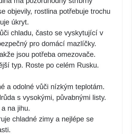
dina má pozoruhodný stříbrný
e objevily, rostlina potřebuje trochu
uje úkryt.
ůči chladu, často se vyskytující v
ebezpečný pro domácí mazlíčky.
takže jsou potřeba omezovače.
ější typ. Roste po celém Rusku.
čné a odolné vůči nízkým teplotám.
růda s vysokými, půvabnými listy.
a na jihu.
eruje chladné zimy a nejlépe se
sti.