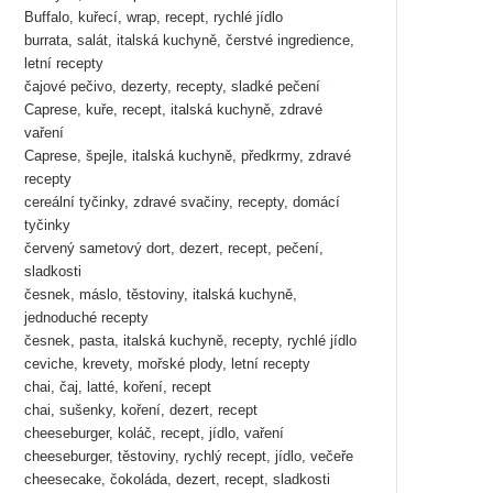
Buffalo, kuřecí, wrap, recept, rychlé jídlo
burrata, salát, italská kuchyně, čerstvé ingredience,
letní recepty
čajové pečivo, dezerty, recepty, sladké pečení
Caprese, kuře, recept, italská kuchyně, zdravé
vaření
Caprese, špejle, italská kuchyně, předkrmy, zdravé
recepty
cereální tyčinky, zdravé svačiny, recepty, domácí
tyčinky
červený sametový dort, dezert, recept, pečení,
sladkosti
česnek, máslo, těstoviny, italská kuchyně,
jednoduché recepty
česnek, pasta, italská kuchyně, recepty, rychlé jídlo
ceviche, krevety, mořské plody, letní recepty
chai, čaj, latté, koření, recept
chai, sušenky, koření, dezert, recept
cheeseburger, koláč, recept, jídlo, vaření
cheeseburger, těstoviny, rychlý recept, jídlo, večeře
cheesecake, čokoláda, dezert, recept, sladkosti