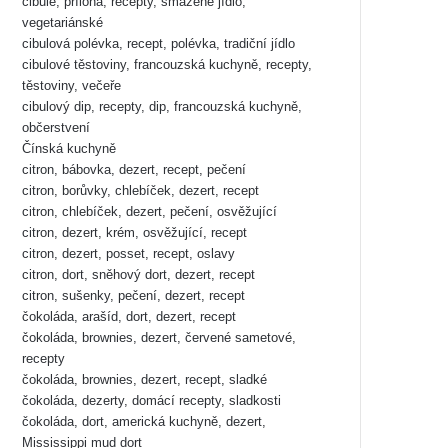
cibule, příloha, recepty, smažené jídlo,
vegetariánské
cibulová polévka, recept, polévka, tradiční jídlo
cibulové těstoviny, francouzská kuchyně, recepty,
těstoviny, večeře
cibulový dip, recepty, dip, francouzská kuchyně,
občerstvení
Čínská kuchyně
citron, bábovka, dezert, recept, pečení
citron, borůvky, chlebíček, dezert, recept
citron, chlebíček, dezert, pečení, osvěžující
citron, dezert, krém, osvěžující, recept
citron, dezert, posset, recept, oslavy
citron, dort, sněhový dort, dezert, recept
citron, sušenky, pečení, dezert, recept
čokoláda, arašíd, dort, dezert, recept
čokoláda, brownies, dezert, červené sametové,
recepty
čokoláda, brownies, dezert, recept, sladké
čokoláda, dezerty, domácí recepty, sladkosti
čokoláda, dort, americká kuchyně, dezert,
Mississippi mud dort