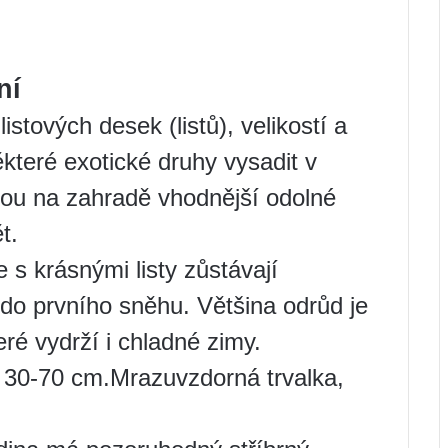
ní
istových desek (listů), velikostí a
které exotické druhy vysadit v
ou na zahradě vhodnější odolné
t.
 s krásnými listy zůstávají
 do prvního sněhu. Většina odrůd je
teré vydrží i chladné zimy.
y 30-70 cm.Mrazuvzdorná trvalka,