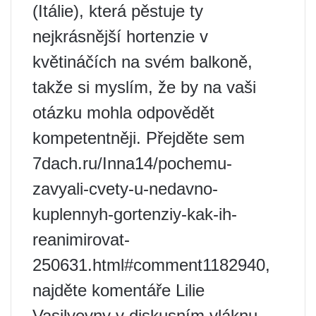
(Itálie), která pěstuje ty
nejkrásnější hortenzie v
květináčích na svém balkoně,
takže si myslím, že by na vaši
otázku mohla odpovědět
kompetentněji. Přejděte sem
7dach.ru/Inna14/pochemu-
zavyali-cvety-u-nedavno-
kuplennyh-gortenziy-kak-ih-
reanimirovat-
250631.html#comment1182940,
najděte komentáře Lilie
Vasilyevny v diskusním vláknu,