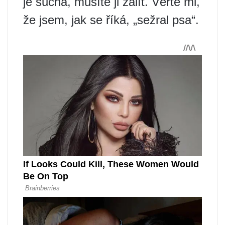
je suchá, musíte ji zalít. Věřte mi,
že jsem, jak se říká, „sežral psa“.