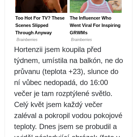
Hortenzii jsem koupila před
týdnem, umístila na balkón, ne do
průvanu (teplota +23), slunce do
ní vůbec nedopadá, do 16:00
večer je tam rozptýlené světlo.
Celý květ jsem každý večer
zaléval a pokropil vodou pokojové
teploty. Dnes jsem se probudil a