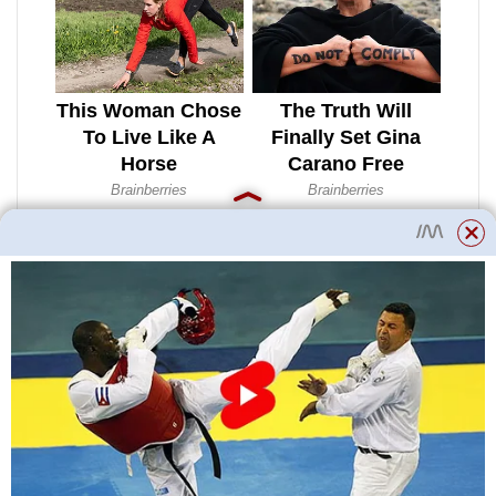
10. května 2020, 12:22
Všem moc děkuji za rady a
doporučení. Jsem opravdu
začínající milovník pokojových
rostlin a rozhodl jsem se zalít
hortenzii vodou okyselenou
citronem a za pár hodin se začala