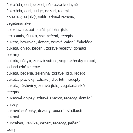
čokoláda, dort, dezert, německá kuchyně
čokoláda, dort, fudge, dezert, recept
coleslaw, asijský, salát, zdravé recepty,
vegetariánské
coleslaw, recept, salát, příloha, jídlo
croissanty, šunka, sýr, pečení, recepty
cuketa, brownies, dezert, zdravé vaření, čokoláda
cuketa, chléb, pečení, zdravé recepty, domácí
pokrmy
cuketa, nákyp, zdravé vaření, vegetariánský recept,
jednoduché recepty
cuketa, pečená, zelenina, zdravé jídlo, recept
cuketa, placičky, zdravé jídlo, letní recepty
cuketa, těstoviny, zdravé jídlo, vegetariánské
recepty
cuketové chipsy, zdravé snacky, recepty, domácí
chipsy
cukrové sušenky, dezerty, pečení, sladkosti
cukroví
cupcakes, vanilka, dezert, recepty, pečení
Curry