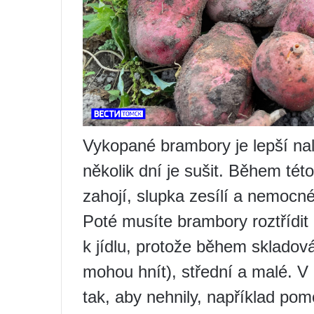
Vykopané brambory je lepší nalí
několik dní je sušit. Během té
zahojí, slupka zesílí a nemocné 
Poté musíte brambory roztřídit 
k jídlu, protože během skladová
mohou hnít), střední a malé. V 
tak, aby nehnily, například pom