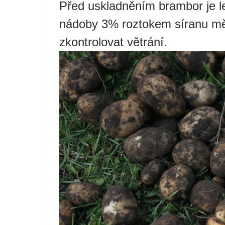
Před uskladněním brambor je le
nádoby 3% roztokem síranu mě
zkontrolovat větrání.