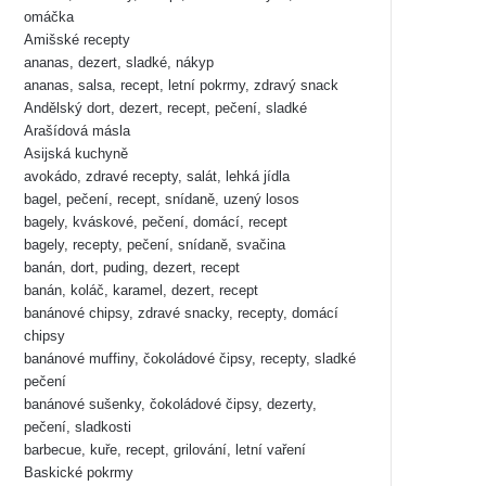
omáčka
Amišské recepty
ananas, dezert, sladké, nákyp
ananas, salsa, recept, letní pokrmy, zdravý snack
Andělský dort, dezert, recept, pečení, sladké
Arašídová másla
Asijská kuchyně
avokádo, zdravé recepty, salát, lehká jídla
bagel, pečení, recept, snídaně, uzený losos
bagely, kváskové, pečení, domácí, recept
bagely, recepty, pečení, snídaně, svačina
banán, dort, puding, dezert, recept
banán, koláč, karamel, dezert, recept
banánové chipsy, zdravé snacky, recepty, domácí
chipsy
banánové muffiny, čokoládové čipsy, recepty, sladké
pečení
banánové sušenky, čokoládové čipsy, dezerty,
pečení, sladkosti
barbecue, kuře, recept, grilování, letní vaření
Baskické pokrmy