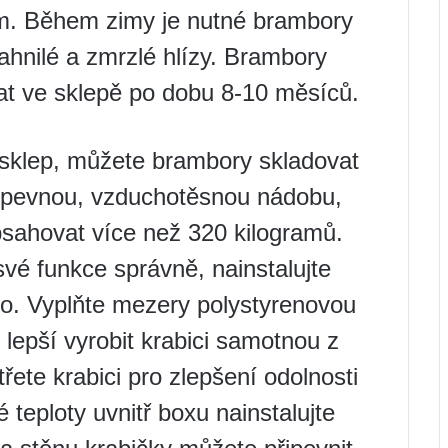
. Během zimy je nutné brambory
 nahnilé a zmrzlé hlízy. Brambory
at ve sklepě po dobu 8-10 měsíců.
 sklep, můžete brambory skladovat
t pevnou, vzduchotěsnou nádobu,
bsahovat více než 320 kilogramů.
í své funkce správně, nainstalujte
íko. Vyplňte mezery polystyrenovou
 lepší vyrobit krabici samotnou z
třete krabici pro zlepšení odolnosti
é teploty uvnitř boxu nainstalujte