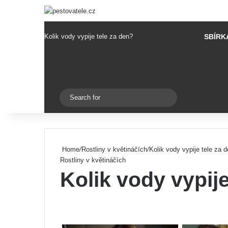
Kolik vody vypije tele za den?
SBÍRK
Pinterest
Switch skin
Search
for
Home
/
Rostliny v květináčích
/
Kolik vody vypije tele za 
Rostliny v květináčích
Kolik vody vypije