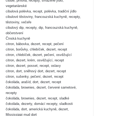
cibule, příloha, recepty, smažené jídlo,
vegetariánské
cibulová polévka, recept, polévka, tradiční jídlo
cibulové těstoviny, francouzská kuchyně, recepty,
těstoviny, večeře
cibulový dip, recepty, dip, francouzská kuchyně,
občerstvení
Čínská kuchyně
citron, bábovka, dezert, recept, pečení
citron, borůvky, chlebíček, dezert, recept
citron, chlebíček, dezert, pečení, osvěžující
citron, dezert, krém, osvěžující, recept
citron, dezert, posset, recept, oslavy
citron, dort, sněhový dort, dezert, recept
citron, sušenky, pečení, dezert, recept
čokoláda, arašíd, dort, dezert, recept
čokoláda, brownies, dezert, červené sametové,
recepty
čokoláda, brownies, dezert, recept, sladké
čokoláda, dezerty, domácí recepty, sladkosti
čokoláda, dort, americká kuchyně, dezert,
Mississippi mud dort