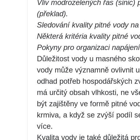
Vliv modrozelených řas (sinic) 
(překlad).
Sledování kvality pitné vody n
Některá kritéria kvality pitné vo
Pokyny pro organizaci napájení
Důležitost vody u masného skot
vody může významně ovlivnit už
odhad potřeb hospodářských zv
má určitý obsah vlhkosti, ne v
být zajištěny ve formě pitné vo
krmiva, a když se zvýší podíl se
více.
Kvalita vody je také důležitá p