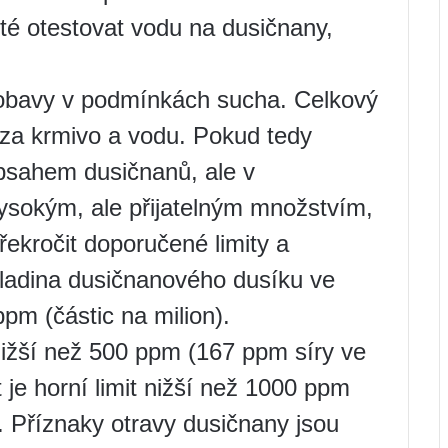
ité otestovat vodu na dusičnany,
 obavy v podmínkách sucha. Celkový
á za krmivo a vodu. Pokud tedy
obsahem dusičnanů, ale v
vysokým, ale přijatelným množstvím,
ekročit doporučené limity a
ladina dusičnanového dusíku ve
ppm (částic na milion).
e nižší než 500 ppm (167 ppm síry ve
 je horní limit nižší než 1000 ppm
. Příznaky otravy dusičnany jsou