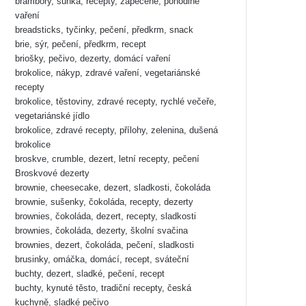
brambory, šunka, recepty, zapečené, pohodlné
vaření
breadsticks, tyčinky, pečení, předkrm, snack
brie, sýr, pečení, předkrm, recept
briošky, pečivo, dezerty, domácí vaření
brokolice, nákyp, zdravé vaření, vegetariánské
recepty
brokolice, těstoviny, zdravé recepty, rychlé večeře,
vegetariánské jídlo
brokolice, zdravé recepty, přílohy, zelenina, dušená
brokolice
broskve, crumble, dezert, letní recepty, pečení
Broskvové dezerty
brownie, cheesecake, dezert, sladkosti, čokoláda
brownie, sušenky, čokoláda, recepty, dezerty
brownies, čokoláda, dezert, recepty, sladkosti
brownies, čokoláda, dezerty, školní svačina
brownies, dezert, čokoláda, pečení, sladkosti
brusinky, omáčka, domácí, recept, sváteční
buchty, dezert, sladké, pečení, recept
buchty, kynuté těsto, tradiční recepty, česká
kuchyně, sladké pečivo