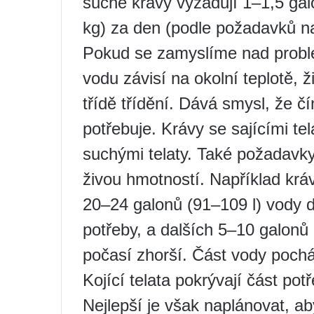
suché krávy vyžadují 1–1,5 gal
kg) za den (podle požadavků na
Pokud se zamyslíme nad probl
vodu závisí na okolní teplotě, 
třídě třídění. Dává smysl, že čí
potřebuje. Krávy se sajícími te
suchými telaty. Také požadavky
živou hmotností. Například kráva
20–24 galonů (91–109 l) vody d
potřeby, a dalších 5–10 galonů 
počasí zhorší. Část vody pochá
Kojící telata pokrývají část po
Nejlepší je však naplánovat, a