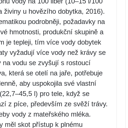
onu vody na 100 liber (10–15 l/100
 živiny u hovězího dobytka, 2016).
ematikou podrobněji, požadavky na
živé hmotnosti, produkční skupině a
m je tepleji, tím více vody dobytek
laty vyžadují více vody než krávy se
 na vodu se zvyšují s rostoucí
, která se otelí na jaře, potřebuje
enně, aby uspokojila své vlastní
(22,7–45,5 l) pro tele, když se
zí z píce, především ze svěží trávy.
třeby vody z mateřského mléka.
by měl skot přístup k plnému