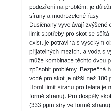
podezření na problém, je důlež
sírany a modrozelené řasy.
Dusičnany vyvolávají zvýšené
limit spotřeby pro skot se sčít
existuje potravina s vysokým 
přijatelných mezích, a voda s 
může kombinace těchto dvou př
způsobit problémy. Bezpečná h
vodě pro skot je nižší než 100 
Horní limit síranu pro telata j
formě síranu). Pro dospělý skot
(333 ppm síry ve formě síranu)