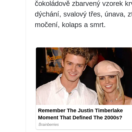
čokoládově zbarvený vzorek kr
dýchání, svalový třes, únava, z
močení, kolaps a smrt.