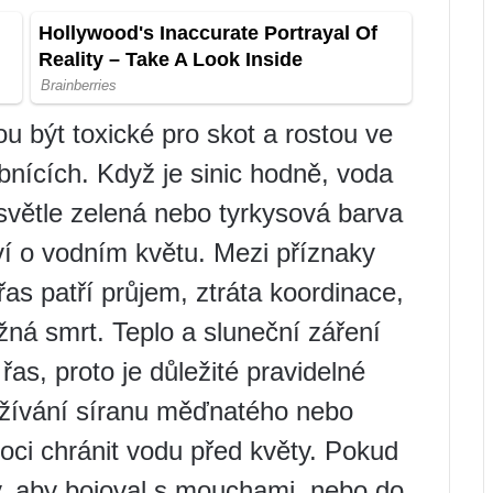
u být toxické pro skot a rostou ve
bnících. Když je sinic hodně, voda
 světle zelená nebo tyrkysová barva
í o vodním květu. Mezi příznaky
as patří průjem, ztráta koordinace,
ná smrt. Teplo a sluneční záření
as, proto je důležité pravidelné
oužívání síranu měďnatého nebo
ci chránit vodu před květy. Pokud
y, aby bojoval s mouchami, nebo do