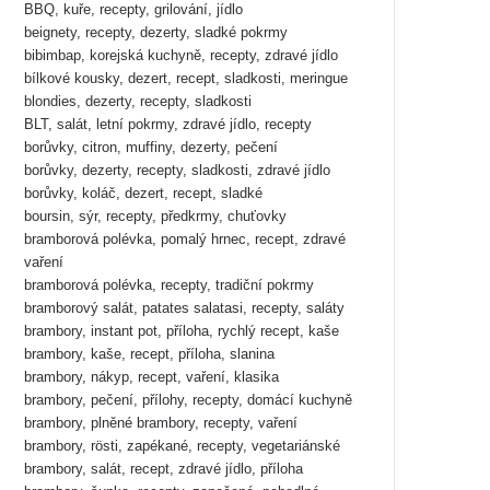
BBQ, kuře, recepty, grilování, jídlo
beignety, recepty, dezerty, sladké pokrmy
bibimbap, korejská kuchyně, recepty, zdravé jídlo
bílkové kousky, dezert, recept, sladkosti, meringue
blondies, dezerty, recepty, sladkosti
BLT, salát, letní pokrmy, zdravé jídlo, recepty
borůvky, citron, muffiny, dezerty, pečení
borůvky, dezerty, recepty, sladkosti, zdravé jídlo
borůvky, koláč, dezert, recept, sladké
boursin, sýr, recepty, předkrmy, chuťovky
bramborová polévka, pomalý hrnec, recept, zdravé
vaření
bramborová polévka, recepty, tradiční pokrmy
bramborový salát, patates salatasi, recepty, saláty
brambory, instant pot, příloha, rychlý recept, kaše
brambory, kaše, recept, příloha, slanina
brambory, nákyp, recept, vaření, klasika
brambory, pečení, přílohy, recepty, domácí kuchyně
brambory, plněné brambory, recepty, vaření
brambory, rösti, zapékané, recepty, vegetariánské
brambory, salát, recept, zdravé jídlo, příloha