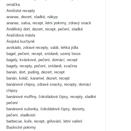
omáčka
Amišské recepty
ananas, dezert, sladké, nákyp
ananas, salsa, recept, letní pokrmy, zdravý snack
Andělský dort, dezert, recept, pečení, sladké
Arašídová másla
Asijská kuchyně
avokádo, zdravé recepty, salát, lehká jídla
bagel, pečení, recept, snídaně, uzený losos
bagely, kváskové, pečení, domácí, recept
bagely, recepty, pečení, snídaně, svačina
banán, dort, puding, dezert, recept
banán, koláč, karamel, dezert, recept
banánové chipsy, zdravé snacky, recepty, domácí
chipsy
banánové muffiny, čokoládové čipsy, recepty, sladké
pečení
banánové sušenky, čokoládové čipsy, dezerty,
pečení, sladkosti
barbecue, kuře, recept, grilování, letní vaření
Baskické pokrmy