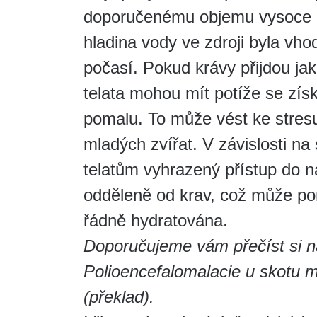
doporučenému objemu vysoce kva
hladina vody ve zdroji byla vho
počasí. Pokud krávy přijdou jak
telata mohou mít potíže se zís
pomalu. To může vést ke stre
mladých zvířat. V závislosti n
telatům vyhrazený přístup do ná
odděleně od krav, což může pom
řádně hydratována.
Doporučujeme vám přečíst si ná
Polioencefalomalacie u skotu m
(překlad).