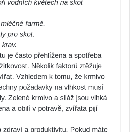
při vodních květech na skot
a mléčné farmě.
dy pro skot.
 krav.
u je často přehlížena a spotřeba
itkovost. Několik faktorů ztěžuje
ířat. Vzhledem k tomu, že krmivo
šechny požadavky na vlhkost musí
dy. Zelené krmivo a siláž jsou vlhká
na a obilí v potravě, zvířata pijí
ro zdraví a produktivitu. Pokud máte