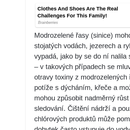
Modrozelené řasy (sinice) moho
stojatých vodách, jezerech a ry
vypadá, jako by se do ní nalila
– v takových případech se mluv
otravy toxiny z modrozelených ř
potíže s dýcháním, křeče a mož
mohou způsobit nadměrný růst ř
sledování. Čištění nádrží a p
chlórových produktů může pomo
dobytek často vstupuje do vod