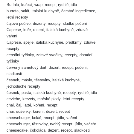
Buffalo, kuřecí, wrap, recept, rychlé jídlo
burrata, salát, italská kuchyně, čerstvé ingredience,
letní recepty
čajové pečivo, dezerty, recepty, sladké pečení
Caprese, kuře, recept, italská kuchyně, zdravé
vaření
Caprese, špejle, italská kuchyně, předkrmy, zdravé
recepty
cereální tyčinky, zdravé svačiny, recepty, domácí
tyčinky
červený sametový dort, dezert, recept, pečení,
sladkosti
česnek, máslo, těstoviny, italská kuchyně,
jednoduché recepty
česnek, pasta, italská kuchyně, recepty, rychlé jídlo
ceviche, krevety, mořské plody, letní recepty
chai, čaj, latté, koření, recept
chai, sušenky, koření, dezert, recept
cheeseburger, koláč, recept, jídlo, vaření
cheeseburger, těstoviny, rychlý recept, jídlo, večeře
cheesecake, čokoláda, dezert, recept, sladkosti