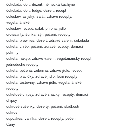
čokoláda, dort, dezert, německá kuchyně
čokoláda, dort, fudge, dezert, recept
coleslaw, asijský, salát, zdravé recepty,
vegetariánské
coleslaw, recept, salát, příloha, jídlo
croissanty, šunka, sýr, pečení, recepty
cuketa, brownies, dezert, zdravé vaření, čokoláda
cuketa, chléb, pečení, zdravé recepty, domácí
pokrmy
cuketa, nákyp, zdravé vaření, vegetariánský recept,
jednoduché recepty
cuketa, pečená, zelenina, zdravé jídlo, recept
cuketa, placičky, zdravé jídlo, letní recepty
cuketa, těstoviny, zdravé jídlo, vegetariánské
recepty
cuketové chipsy, zdravé snacky, recepty, domácí
chipsy
cukrové sušenky, dezerty, pečení, sladkosti
cukroví
cupcakes, vanilka, dezert, recepty, pečení
Curry