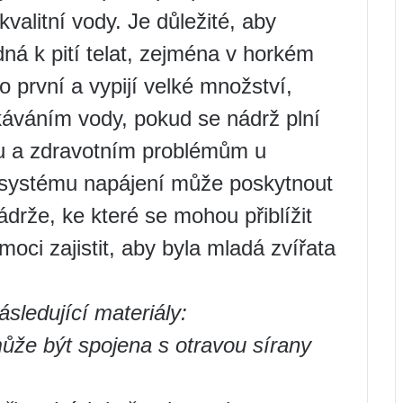
litní vody. Je důležité, aby
dná k pití telat, zejména v horkém
o první a vypijí velké množství,
káváním vody, pokud se nádrž plní
su a zdravotním problémům u
a systému napájení může poskytnout
drže, ke které se mohou přiblížit
oci zajistit, aby byla mladá zvířata
sledující materiály:
ůže být spojena s otravou sírany