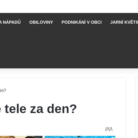
A NÁPADŮ
OBILOVINY
PODNIKÁNÍ V OBCI
JARNÍ KVĚTI
den?
 tele za den?