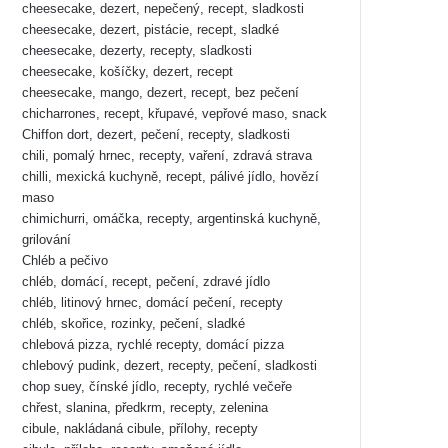
cheesecake, dezert, nepečený, recept, sladkosti
cheesecake, dezert, pistácie, recept, sladké
cheesecake, dezerty, recepty, sladkosti
cheesecake, košíčky, dezert, recept
cheesecake, mango, dezert, recept, bez pečení
chicharrones, recept, křupavé, vepřové maso, snack
Chiffon dort, dezert, pečení, recepty, sladkosti
chili, pomalý hrnec, recepty, vaření, zdravá strava
chilli, mexická kuchyně, recept, pálivé jídlo, hovězí
maso
chimichurri, omáčka, recepty, argentinská kuchyně,
grilování
Chléb a pečivo
chléb, domácí, recept, pečení, zdravé jídlo
chléb, litinový hrnec, domácí pečení, recepty
chléb, skořice, rozinky, pečení, sladké
chlebová pizza, rychlé recepty, domácí pizza
chlebový pudink, dezert, recepty, pečení, sladkosti
chop suey, čínské jídlo, recepty, rychlé večeře
chřest, slanina, předkrm, recepty, zelenina
cibule, nakládaná cibule, přílohy, recepty