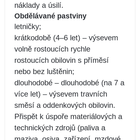
náklady a úsilí.
Obdělávané pastviny
letničky;
krátkodobě (4–6 let) – výsevem
volně rostoucích rychle
rostoucích obilovin s příměsí
nebo bez luštěnin;
dlouhodobé – dlouhodobé (na 7 a
více let) – výsevem travních
směsí a oddenkových obilovin.
Přispět k úspoře materiálových a
technických zdrojů (paliva a
maziva, osiva, zařízení, mzdové