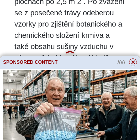
plochách po 2,5 m 2 . Po zvážení
se z posečené trávy odeberou
vzorky pro zjištění botanického a
chemického složení krmiva a
také obsahu sušiny vzduchu v
něm na 1 hektar. Na základě
SPONSORED CONTENT
výsledků stanovení chemického
složení krmiva se vypočítá
užitkovost pícnin v krmných
jednotkách nebo metabolická
energie. Na základě určitého
koeficientu prosychání trávy se
přepočítá výnos za seno.