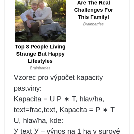
Vzorec pro výpočet kapacity
pastviny:
Kapacita = U P ∗ T, hlav/ha,
text=frac,text, Kapacita = P ∗ T
U, hlav/ha, kde:
У text У – výnos na 1 ha v surové