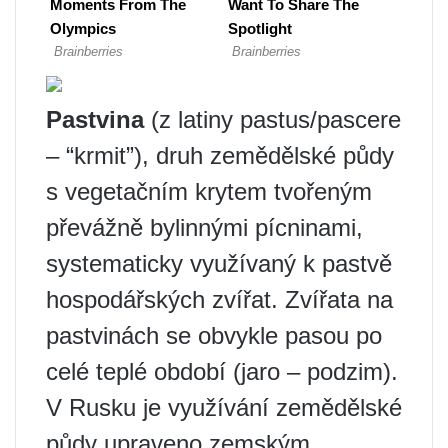
Pastvina
(z latiny pastus/pascere
– “krmit”), druh zemědělské půdy
s vegetačním krytem tvořeným
převážně bylinnými pícninami,
systematicky využívaný k pastvě
hospodářských zvířat. Zvířata na
pastvinách se obvykle pasou po
celé teplé období (jaro – podzim).
V Rusku je využívání zemědělské
půdy upraveno zemským