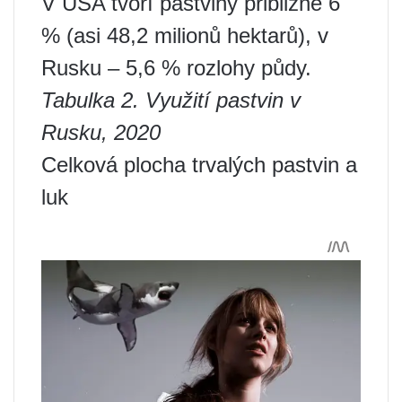
V USA tvoří pastviny přibližně 6
% (asi 48,2 milionů hektarů), v
Rusku – 5,6 % rozlohy půdy.
Tabulka 2. Využití pastvin v
Rusku, 2020
Celková plocha trvalých pastvin a
luk