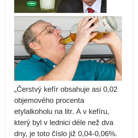
„Čerstvý kefír obsahuje asi 0,02
objemového procenta
etylalkoholu na litr. A v kefíru,
který byl v lednici déle než dva
dny, je toto číslo již 0,04-0,06%.