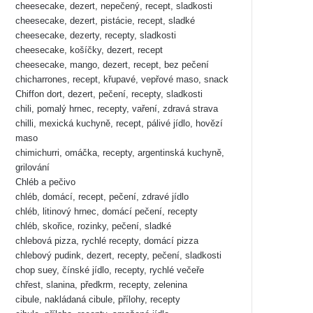
cheesecake, dezert, nepečený, recept, sladkosti
cheesecake, dezert, pistácie, recept, sladké
cheesecake, dezerty, recepty, sladkosti
cheesecake, košíčky, dezert, recept
cheesecake, mango, dezert, recept, bez pečení
chicharrones, recept, křupavé, vepřové maso, snack
Chiffon dort, dezert, pečení, recepty, sladkosti
chili, pomalý hrnec, recepty, vaření, zdravá strava
chilli, mexická kuchyně, recept, pálivé jídlo, hovězí
maso
chimichurri, omáčka, recepty, argentinská kuchyně,
grilování
Chléb a pečivo
chléb, domácí, recept, pečení, zdravé jídlo
chléb, litinový hrnec, domácí pečení, recepty
chléb, skořice, rozinky, pečení, sladké
chlebová pizza, rychlé recepty, domácí pizza
chlebový pudink, dezert, recepty, pečení, sladkosti
chop suey, čínské jídlo, recepty, rychlé večeře
chřest, slanina, předkrm, recepty, zelenina
cibule, nakládaná cibule, přílohy, recepty