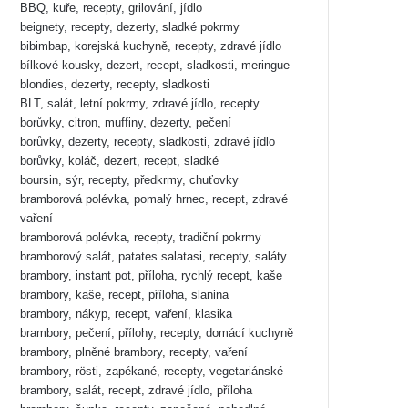
BBQ, kuře, recepty, grilování, jídlo
beignety, recepty, dezerty, sladké pokrmy
bibimbap, korejská kuchyně, recepty, zdravé jídlo
bílkové kousky, dezert, recept, sladkosti, meringue
blondies, dezerty, recepty, sladkosti
BLT, salát, letní pokrmy, zdravé jídlo, recepty
borůvky, citron, muffiny, dezerty, pečení
borůvky, dezerty, recepty, sladkosti, zdravé jídlo
borůvky, koláč, dezert, recept, sladké
boursin, sýr, recepty, předkrmy, chuťovky
bramborová polévka, pomalý hrnec, recept, zdravé
vaření
bramborová polévka, recepty, tradiční pokrmy
bramborový salát, patates salatasi, recepty, saláty
brambory, instant pot, příloha, rychlý recept, kaše
brambory, kaše, recept, příloha, slanina
brambory, nákyp, recept, vaření, klasika
brambory, pečení, přílohy, recepty, domácí kuchyně
brambory, plněné brambory, recepty, vaření
brambory, rösti, zapékané, recepty, vegetariánské
brambory, salát, recept, zdravé jídlo, příloha