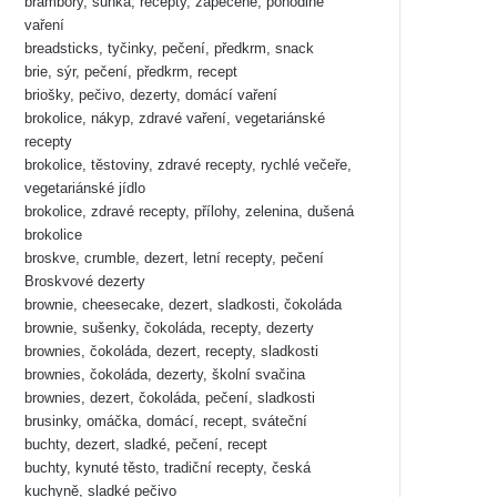
brambory, šunka, recepty, zapečené, pohodlné
vaření
breadsticks, tyčinky, pečení, předkrm, snack
brie, sýr, pečení, předkrm, recept
briošky, pečivo, dezerty, domácí vaření
brokolice, nákyp, zdravé vaření, vegetariánské
recepty
brokolice, těstoviny, zdravé recepty, rychlé večeře,
vegetariánské jídlo
brokolice, zdravé recepty, přílohy, zelenina, dušená
brokolice
broskve, crumble, dezert, letní recepty, pečení
Broskvové dezerty
brownie, cheesecake, dezert, sladkosti, čokoláda
brownie, sušenky, čokoláda, recepty, dezerty
brownies, čokoláda, dezert, recepty, sladkosti
brownies, čokoláda, dezerty, školní svačina
brownies, dezert, čokoláda, pečení, sladkosti
brusinky, omáčka, domácí, recept, sváteční
buchty, dezert, sladké, pečení, recept
buchty, kynuté těsto, tradiční recepty, česká
kuchyně, sladké pečivo