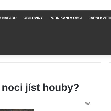
A NÁPADŮ
OBILOVINY
PODNIKÁNÍ V OBCI
JARNÍ KVĚTI
noci jíst houby?