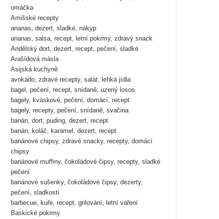
omáčka
Amišské recepty
ananas, dezert, sladké, nákyp
ananas, salsa, recept, letní pokrmy, zdravý snack
Andělský dort, dezert, recept, pečení, sladké
Arašídová másla
Asijská kuchyně
avokádo, zdravé recepty, salát, lehká jídla
bagel, pečení, recept, snídaně, uzený losos
bagely, kváskové, pečení, domácí, recept
bagely, recepty, pečení, snídaně, svačina
banán, dort, puding, dezert, recept
banán, koláč, karamel, dezert, recept
banánové chipsy, zdravé snacky, recepty, domácí
chipsy
banánové muffiny, čokoládové čipsy, recepty, sladké
pečení
banánové sušenky, čokoládové čipsy, dezerty,
pečení, sladkosti
barbecue, kuře, recept, grilování, letní vaření
Baskické pokrmy