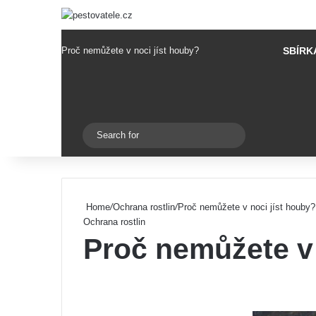
Proč nemůžete v noci jíst houby?
SBÍRK
Pinterest
Switch skin
Search
for
Home
/
Ochrana rostlin
/
Proč nemůžete v noci jíst houby?
Ochrana rostlin
Proč nemůžete v 