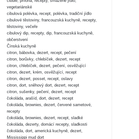
cibule, příloha, recepty, smažené jídlo,
vegetariánské
cibulová polévka, recept, polévka, tradiční jídlo
cibulové těstoviny, francouzská kuchyně, recepty,
těstoviny, večeře
cibulový dip, recepty, dip, francouzská kuchyně,
občerstvení
Čínská kuchyně
citron, bábovka, dezert, recept, pečení
citron, borůvky, chlebíček, dezert, recept
citron, chlebíček, dezert, pečení, osvěžující
citron, dezert, krém, osvěžující, recept
citron, dezert, posset, recept, oslavy
citron, dort, sněhový dort, dezert, recept
citron, sušenky, pečení, dezert, recept
čokoláda, arašíd, dort, dezert, recept
čokoláda, brownies, dezert, červené sametové,
recepty
čokoláda, brownies, dezert, recept, sladké
čokoláda, dezerty, domácí recepty, sladkosti
čokoláda, dort, americká kuchyně, dezert,
Mississippi mud dort