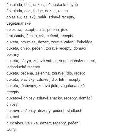
čokoláda, dort, dezert, německá kuchyně
čokoláda, dort, fudge, dezert, recept
coleslaw, asijský, salát, zdravé recepty,
vegetariánské
coleslaw, recept, salát, příloha, jídlo
croissanty, šunka, sýr, pečení, recepty
cuketa, brownies, dezert, zdravé vaření, čokoláda
cuketa, chléb, pečení, zdravé recepty, domácí
pokrmy
cuketa, nákyp, zdravé vaření, vegetariánský recept,
jednoduché recepty
cuketa, pečená, zelenina, zdravé jídlo, recept
cuketa, placičky, zdravé jídlo, letní recepty
cuketa, těstoviny, zdravé jídlo, vegetariánské
recepty
cuketové chipsy, zdravé snacky, recepty, domácí
chipsy
cukrové sušenky, dezerty, pečení, sladkosti
cukroví
cupcakes, vanilka, dezert, recepty, pečení
Curry