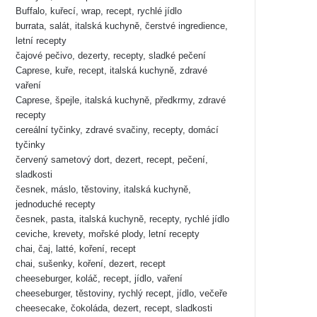
Buffalo, kuřecí, wrap, recept, rychlé jídlo
burrata, salát, italská kuchyně, čerstvé ingredience,
letní recepty
čajové pečivo, dezerty, recepty, sladké pečení
Caprese, kuře, recept, italská kuchyně, zdravé
vaření
Caprese, špejle, italská kuchyně, předkrmy, zdravé
recepty
cereální tyčinky, zdravé svačiny, recepty, domácí
tyčinky
červený sametový dort, dezert, recept, pečení,
sladkosti
česnek, máslo, těstoviny, italská kuchyně,
jednoduché recepty
česnek, pasta, italská kuchyně, recepty, rychlé jídlo
ceviche, krevety, mořské plody, letní recepty
chai, čaj, latté, koření, recept
chai, sušenky, koření, dezert, recept
cheeseburger, koláč, recept, jídlo, vaření
cheeseburger, těstoviny, rychlý recept, jídlo, večeře
cheesecake, čokoláda, dezert, recept, sladkosti