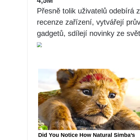
4,5M
Přesně tolik uživatelů odebírá z
recenze zařízení, vytvářejí p
gadgetů, sdílejí novinky ze svě