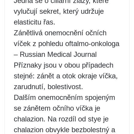
Jedná se o ciliární žlázy, které
vylučují sekret, který udržuje
elasticitu řas.
Zánětlivá onemocnění očních
víček z pohledu oftalmo-onkologa
– Russian Medical Journal
Příznaky jsou v obou případech
stejné: zánět a otok okraje víčka,
zarudnutí, bolestivost.
Dalším onemocněním spojeným
se zánětem očního víčka je
chalazion. Na rozdíl od stye je
chalazion obvykle bezbolestný a