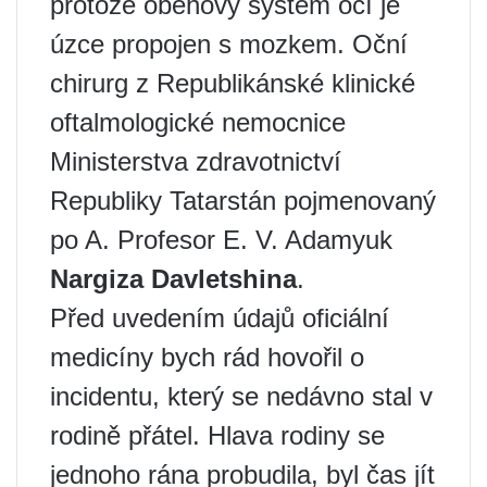
protože oběhový systém očí je
úzce propojen s mozkem. Oční
chirurg z Republikánské klinické
oftalmologické nemocnice
Ministerstva zdravotnictví
Republiky Tatarstán pojmenovaný
po A. Profesor E. V. Adamyuk
Nargiza Davletshina
.
Před uvedením údajů oficiální
medicíny bych rád hovořil o
incidentu, který se nedávno stal v
rodině přátel. Hlava rodiny se
jednoho rána probudila, byl čas jít