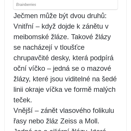
Ječmen může být dvou druhů:
Vnitřní – když dojde k zánětu v
meibomské žláze. Takové žlázy
se nacházejí v tloušťce
chrupavčité desky, která podpírá
oční víčko – jedná se o mazové
žlázy, které jsou viditelné na šedé
linii okraje víčka ve formě malých
teček.
Vnější – zánět vlasového folikulu
řasy nebo žláz Zeiss a Moll.