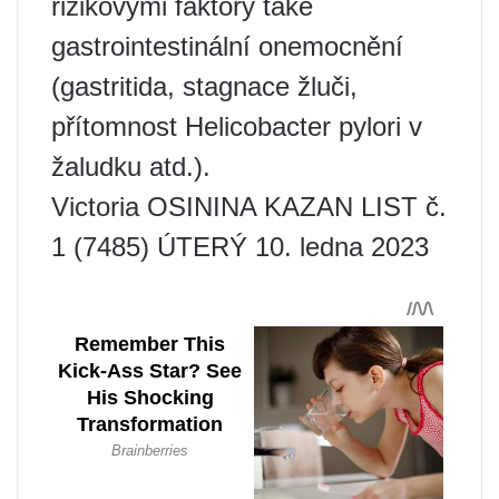
rizikovými faktory také
gastrointestinální onemocnění
(gastritida, stagnace žluči,
přítomnost Helicobacter pylori v
žaludku atd.).
Victoria OSININA KAZAN LIST č.
1 (7485) ÚTERÝ 10. ledna 2023