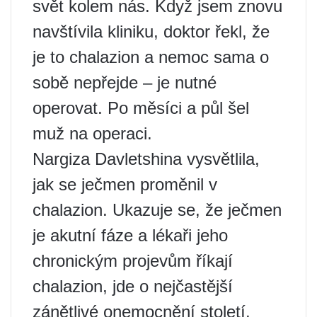
svět kolem nás. Když jsem znovu
navštívila kliniku, doktor řekl, že
je to chalazion a nemoc sama o
sobě nepřejde – je nutné
operovat. Po měsíci a půl šel
muž na operaci.
Nargiza Davletshina vysvětlila,
jak se ječmen proměnil v
chalazion. Ukazuje se, že ječmen
je akutní fáze a lékaři jeho
chronickým projevům říkají
chalazion, jde o nejčastější
zánětlivé onemocnění století.