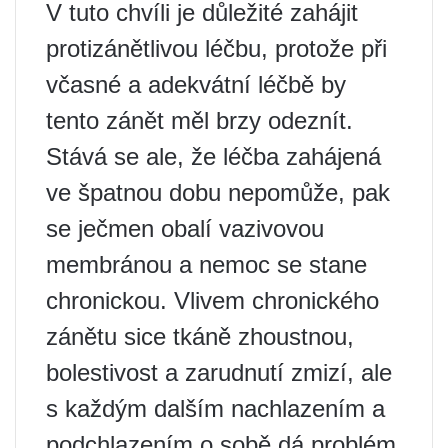
V tuto chvíli je důležité zahájit
protizánětlivou léčbu, protože při
včasné a adekvátní léčbě by
tento zánět měl brzy odeznít.
Stává se ale, že léčba zahájená
ve špatnou dobu nepomůže, pak
se ječmen obalí vazivovou
membránou a nemoc se stane
chronickou. Vlivem chronického
zánětu sice tkáně zhoustnou,
bolestivost a zarudnutí zmizí, ale
s každým dalším nachlazením a
podchlazením o sobě dá problém