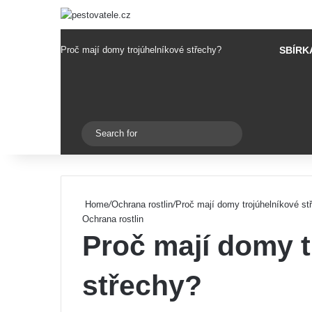
Proč mají domy trojúhelníkové střechy?
SBÍRK
Pinterest
Switch skin
Search
for
Home
/
Ochrana rostlin
/
Proč mají domy trojúhelníkové st
Ochrana rostlin
Proč mají domy t
střechy?