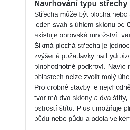
Navrhování typu střechy
Střecha může být plochá nebo 
jeden svah s úhlem sklonu od 
existuje obrovské množství tva
Šikmá plochá střecha je jedno
zvýšené požadavky na hydroizol
plnohodnotné podkroví. Navíc 
oblastech nelze zvolit malý úhe
Pro drobné stavby je nejvhodně
tvar má dva sklony a dva štíty,
ostrostí štítu. Plus umožňuje p
půdu nebo půdu a odolá velké