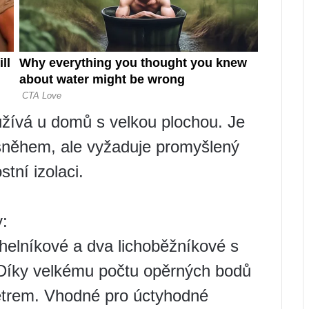
užívá u domů s velkou plochou. Je
 sněhem, ale vyžaduje promyšlený
tní izolaci.
y:
úhelníkové a dva lichoběžníkové s
Díky velkému počtu opěrných bodů
 větrem. Vhodné pro úctyhodné