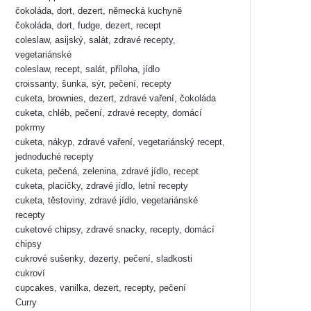
čokoláda, dort, dezert, německá kuchyně
čokoláda, dort, fudge, dezert, recept
coleslaw, asijský, salát, zdravé recepty,
vegetariánské
coleslaw, recept, salát, příloha, jídlo
croissanty, šunka, sýr, pečení, recepty
cuketa, brownies, dezert, zdravé vaření, čokoláda
cuketa, chléb, pečení, zdravé recepty, domácí
pokrmy
cuketa, nákyp, zdravé vaření, vegetariánský recept,
jednoduché recepty
cuketa, pečená, zelenina, zdravé jídlo, recept
cuketa, placičky, zdravé jídlo, letní recepty
cuketa, těstoviny, zdravé jídlo, vegetariánské
recepty
cuketové chipsy, zdravé snacky, recepty, domácí
chipsy
cukrové sušenky, dezerty, pečení, sladkosti
cukroví
cupcakes, vanilka, dezert, recepty, pečení
Curry