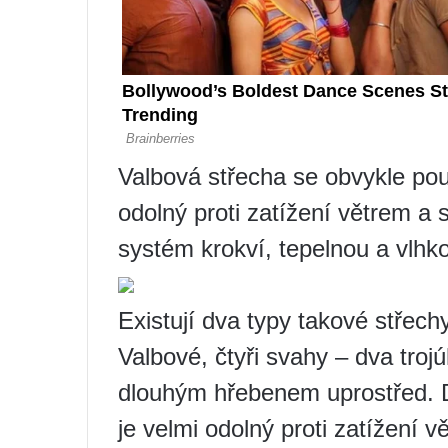
Valbová střecha se obvykle po
odolný proti zatížení větrem a
systém krokví, tepelnou a vlhkos
Existují dva typy takové střech
Valbové, čtyři svahy – dva troj
dlouhým hřebenem uprostřed. 
je velmi odolný proti zatížení