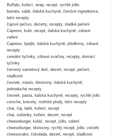
Buffalo, kuřecí, wrap, recept, rychlé jídlo
burrata, salát, italská kuchyně, čerstvé ingredience,
letní recepty
čajové pečivo, dezerty, recepty, sladké pečení
Caprese, kuře, recept, italská kuchyně, zdravé
vaření
Caprese, špejle, italská kuchyně, předkrmy, zdravé
recepty
cereální tyčinky, zdravé svačiny, recepty, domácí
tyčinky
červený sametový dort, dezert, recept, pečení,
sladkosti
česnek, máslo, těstoviny, italská kuchyně,
jednoduché recepty
česnek, pasta, italská kuchyně, recepty, rychlé jídlo
ceviche, krevety, mořské plody, letní recepty
chai, čaj, latté, koření, recept
chai, sušenky, koření, dezert, recept
cheeseburger, koláč, recept, jídlo, vaření
cheeseburger, těstoviny, rychlý recept, jídlo, večeře
cheesecake, čokoláda, dezert, recept, sladkosti