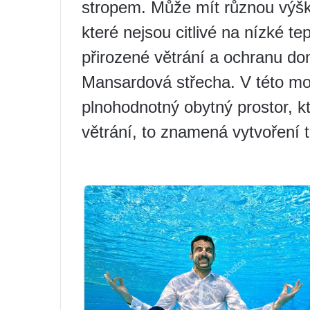
stropem. Může mít různou výšku
které nejsou citlivé na nízké te
přirozené větrání a ochranu do
Mansardová střecha. V této mo
plnohodnotný obytný prostor, kt
větrání, to znamená vytvoření 