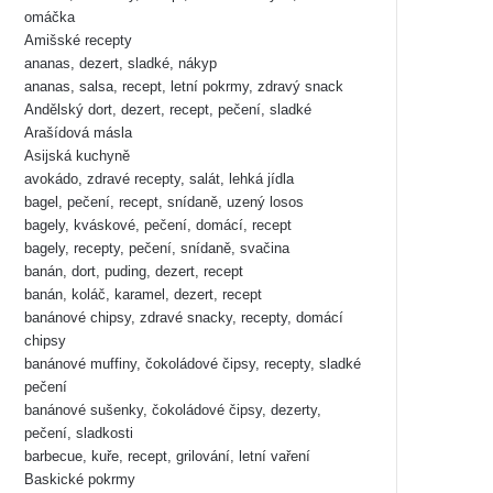
omáčka
Amišské recepty
ananas, dezert, sladké, nákyp
ananas, salsa, recept, letní pokrmy, zdravý snack
Andělský dort, dezert, recept, pečení, sladké
Arašídová másla
Asijská kuchyně
avokádo, zdravé recepty, salát, lehká jídla
bagel, pečení, recept, snídaně, uzený losos
bagely, kváskové, pečení, domácí, recept
bagely, recepty, pečení, snídaně, svačina
banán, dort, puding, dezert, recept
banán, koláč, karamel, dezert, recept
banánové chipsy, zdravé snacky, recepty, domácí
chipsy
banánové muffiny, čokoládové čipsy, recepty, sladké
pečení
banánové sušenky, čokoládové čipsy, dezerty,
pečení, sladkosti
barbecue, kuře, recept, grilování, letní vaření
Baskické pokrmy