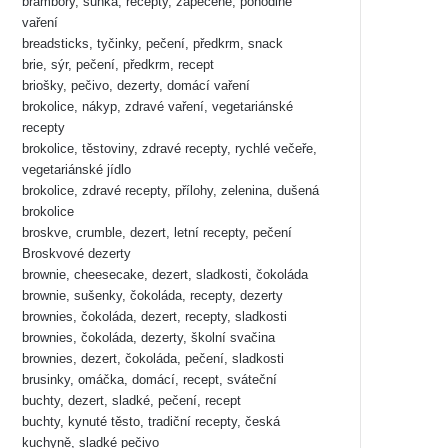
brambory, šunka, recepty, zapečené, pohodlné
vaření
breadsticks, tyčinky, pečení, předkrm, snack
brie, sýr, pečení, předkrm, recept
briošky, pečivo, dezerty, domácí vaření
brokolice, nákyp, zdravé vaření, vegetariánské
recepty
brokolice, těstoviny, zdravé recepty, rychlé večeře,
vegetariánské jídlo
brokolice, zdravé recepty, přílohy, zelenina, dušená
brokolice
broskve, crumble, dezert, letní recepty, pečení
Broskvové dezerty
brownie, cheesecake, dezert, sladkosti, čokoláda
brownie, sušenky, čokoláda, recepty, dezerty
brownies, čokoláda, dezert, recepty, sladkosti
brownies, čokoláda, dezerty, školní svačina
brownies, dezert, čokoláda, pečení, sladkosti
brusinky, omáčka, domácí, recept, sváteční
buchty, dezert, sladké, pečení, recept
buchty, kynuté těsto, tradiční recepty, česká
kuchyně, sladké pečivo