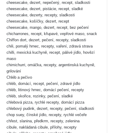
cheesecake, dezert, nepečený, recept, sladkosti
cheesecake, dezert, pistácie, recept, sladké
cheesecake, dezerty, recepty, sladkosti
cheesecake, košíčky, dezert, recept
cheesecake, mango, dezert, recept, bez pečení
chicharrones, recept, křupavé, vepřové maso, snack
Chiffon dort, dezert, pečení, recepty, sladkosti
chili, pomalý hrnec, recepty, vaření, zdravá strava
chilli, mexická kuchyně, recept, pálivé jídlo, hovězí
maso
chimichurri, omáčka, recepty, argentinská kuchyně,
grilování
Chléb a pečivo
chléb, domácí, recept, pečení, zdravé jídlo
chléb, litinový hrnec, domácí pečení, recepty
chléb, skořice, rozinky, pečení, sladké
chlebová pizza, rychlé recepty, domácí pizza
chlebový pudink, dezert, recepty, pečení, sladkosti
chop suey, čínské jídlo, recepty, rychlé večeře
chřest, slanina, předkrm, recepty, zelenina
cibule, nakládaná cibule, přílohy, recepty