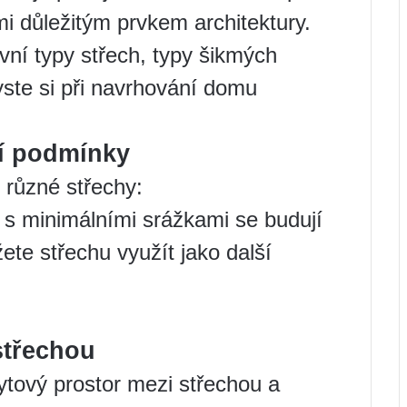
i důležitým prvkem architektury.
ní typy střech, typy šikmých
byste si při navrhování domu
í podmínky
 různé střechy:
 s minimálními srážkami se budují
ete střechu využít jako další
střechou
ytový prostor mezi střechou a