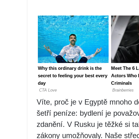
Víte, proč je v Egyptě mnoho d
šetří peníze: bydlení je pova
zdanění. V Rusku je těžké si tak
zákony umožňovaly. Naše střec