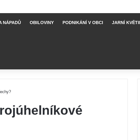
A NÁPADŮ
OBILOVINY
PODNIKÁNÍ V OBCI
JARNÍ KVĚTI
řechy?
rojúhelníkové