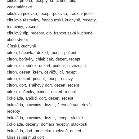
cibule, příloha, recepty, smažené jídlo,
vegetariánské
cibulová polévka, recept, polévka, tradiční jídlo
cibulové těstoviny, francouzská kuchyně, recepty,
těstoviny, večeře
cibulový dip, recepty, dip, francouzská kuchyně,
občerstvení
Čínská kuchyně
citron, bábovka, dezert, recept, pečení
citron, borůvky, chlebíček, dezert, recept
citron, chlebíček, dezert, pečení, osvěžující
citron, dezert, krém, osvěžující, recept
citron, dezert, posset, recept, oslavy
citron, dort, sněhový dort, dezert, recept
citron, sušenky, pečení, dezert, recept
čokoláda, arašíd, dort, dezert, recept
čokoláda, brownies, dezert, červené sametové,
recepty
čokoláda, brownies, dezert, recept, sladké
čokoláda, dezerty, domácí recepty, sladkosti
čokoláda, dort, americká kuchyně, dezert,
Mississippi mud dort