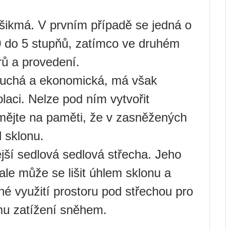
šikmá. V prvním případě se jedná o
0 do 5 stupňů, zatímco ve druhém
rů a provedení.
duchá a ekonomická, má však
aci. Nelze pod ním vytvořit
mějte na paměti, že v zasněžených
l sklonu.
jší sedlová sedlová střecha. Jeho
 ale může se lišit úhlem sklonu a
lné využití prostoru pod střechou pro
mu zatížení sněhem.