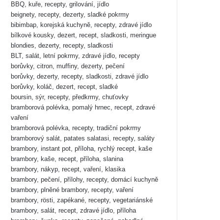
BBQ, kuře, recepty, grilování, jídlo
beignety, recepty, dezerty, sladké pokrmy
bibimbap, korejská kuchyně, recepty, zdravé jídlo
bílkové kousky, dezert, recept, sladkosti, meringue
blondies, dezerty, recepty, sladkosti
BLT, salát, letní pokrmy, zdravé jídlo, recepty
borůvky, citron, muffiny, dezerty, pečení
borůvky, dezerty, recepty, sladkosti, zdravé jídlo
borůvky, koláč, dezert, recept, sladké
boursin, sýr, recepty, předkrmy, chuťovky
bramborová polévka, pomalý hrnec, recept, zdravé
vaření
bramborová polévka, recepty, tradiční pokrmy
bramborový salát, patates salatasi, recepty, saláty
brambory, instant pot, příloha, rychlý recept, kaše
brambory, kaše, recept, příloha, slanina
brambory, nákyp, recept, vaření, klasika
brambory, pečení, přílohy, recepty, domácí kuchyně
brambory, plněné brambory, recepty, vaření
brambory, rösti, zapékané, recepty, vegetariánské
brambory, salát, recept, zdravé jídlo, příloha