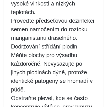
vysoké vlhkosti a nízkých
teplotách.
Proveďte předseťovou dezinfekci
semen namočením do roztoku
manganistanu draselného.
Dodržování střídání plodin.
Měňte plochy pro výsadbu
každoročně. Nevysazujte po
jiných plodinách dýně, protože
identické patogeny se hromadí v
půdě.
Odstraňte plevel, kde se často
koncentruje většina larev hmyzu.