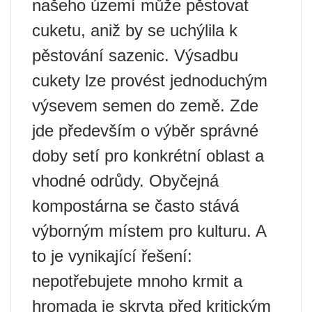
našeho území může pěstovat
cuketu, aniž by se uchýlila k
pěstování sazenic. Výsadbu
cukety lze provést jednoduchým
výsevem semen do země. Zde
jde především o výběr správné
doby setí pro konkrétní oblast a
vhodné odrůdy. Obyčejná
kompostárna se často stává
výborným místem pro kulturu. A
to je vynikající řešení:
nepotřebujete mnoho krmit a
hromada je skryta před kritickým