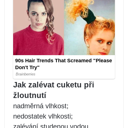
Jak zalévat cuketu při
žloutnutí
nadměrná vlhkost;
nedostatek vlhkosti;
zalévání studenou vodou.